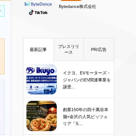
Bytedance株式会社
中
プレスリリ
最新記事
PR/広告
ース
イクヨ、EVモーターズ・
ジャパンのEV関連事業を
譲受…
創業150年の四十萬谷本
舗×金沢の人気ピッツェ
リア「S…