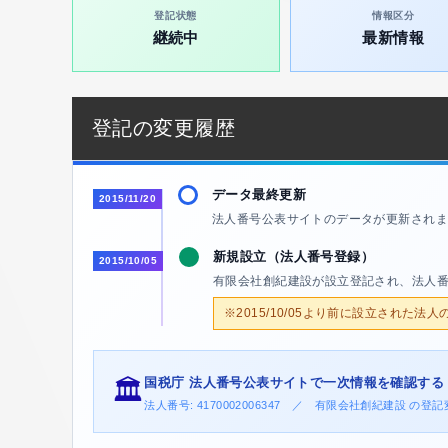
登記状態
情報区分
継続中
最新情報
登記の変更履歴
データ最終更新
2015/11/20
法人番号公表サイトのデータが更新されま
新規設立（法人番号登録）
2015/10/05
有限会社創紀建設が設立登記され、法人
※2015/10/05より前に設立された法
国税庁 法人番号公表サイトで一次情報を確認する
🏛️
法人番号: 4170002006347 ／ 有限会社創紀建設 の