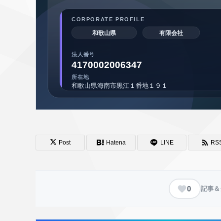
Post
Hatena
LINE
RS
0
記事＆