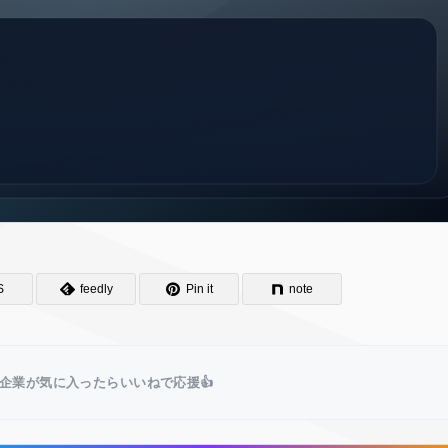
S
feedly
Pin it
note
企業が気に入ったらいいねで応援👍