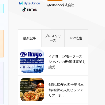
Bytedance株式会社
中
プレスリリ
最新記事
PR/広告
ース
イクヨ、EVモーターズ・
ジャパンのEV関連事業を
譲受…
創業150年の四十萬谷本
舗×金沢の人気ピッツェ
リア「S…