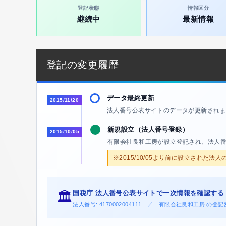
登記状態
情報区分
継続中
最新情報
登記の変更履歴
データ最終更新
2015/11/20
法人番号公表サイトのデータが更新されま
新規設立（法人番号登録）
2015/10/05
有限会社良和工房が設立登記され、法人
※2015/10/05より前に設立された法
国税庁 法人番号公表サイトで一次情報を確認する
🏛️
法人番号: 4170002004111 ／ 有限会社良和工房 の