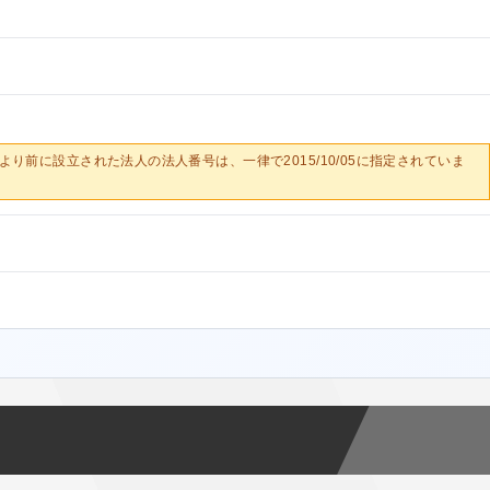
0/05より前に設立された法人の法人番号は、一律で2015/10/05に指定されていま