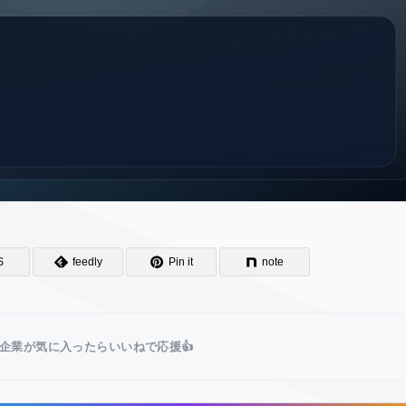
S
feedly
Pin it
note
企業が気に入ったらいいねで応援👍