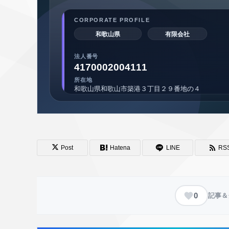
Post
Hatena
LINE
RS
0
記事＆