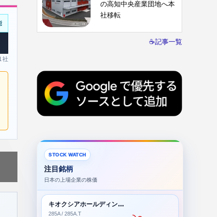
の高知中央産業団地へ本
社移転
能
☕記事一覧
 1社
STOCK WATCH
注目銘柄
日本の上場企業の株価
キオクシアホールディングス株式会社
285A / 285A.T