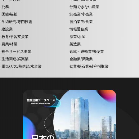
公務
分類できない産業
医療/福祉
卸売業/小売業
学術研究/専門技術
宿泊業/飲食業
建設業
情報通信業
教育/学習支援業
漁業/水産
農業/林業
製造業
複合サービス事業
倉庫・運輸業/郵便業
生活関連/娯楽業
金融業/保険業
電気/ガス/熱供給/水道業
鉱業/採石業/砂利採取業