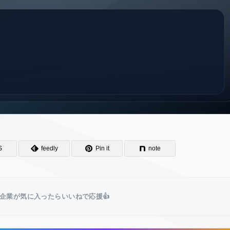
S
feedly
Pin it
note
企業が気に入ったらいいねで応援👍