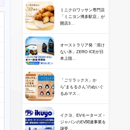
ミニクロワッサン専門店
「ミニヨン博多駅店」が
開店3…
オーストラリア発「溶け
ない氷」ZERO ICEが日
本上陸…
「ごリラックス」か
ら“まもるさん”のぬいぐ
るみマス…
イクヨ、EVモーターズ・
ジャパンのEV関連事業を
譲受…