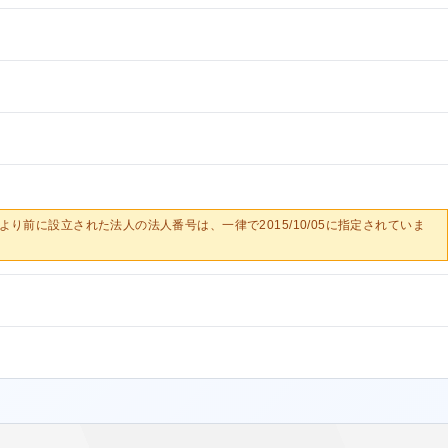
0/05より前に設立された法人の法人番号は、一律で2015/10/05に指定されていま