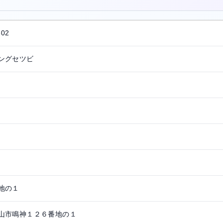
602
ングセツビ
地の１
山市鳴神１２６番地の１