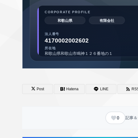
Post
Hatena
LINE
RS
0
記事＆