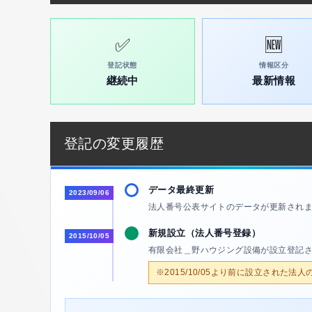
✅
🆕
登記状態
情報区分
継続中
最新情報
登記の変更履歴
データ最終更新
2023/09/06
法人番号公表サイトのデータが更新され
新規設立（法人番号登録）
2015/10/05
有限会社＿野ハウジング設備が設立登記
※2015/10/05より前に設立された法