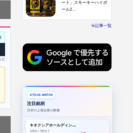
ート」スモーキーハイボ
ール2…
☕記事一覧
能
 1社
STOCK WATCH
注目銘柄
日本の上場企業の株価
キオクシアホールディングス株式会社
285A / 285A.T