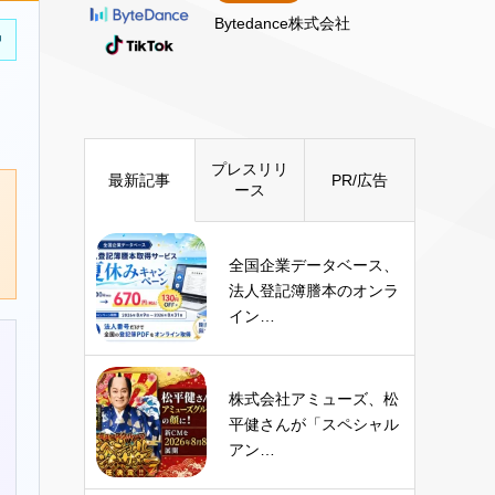
Bytedance株式会社
中
プレスリリ
最新記事
PR/広告
ース
全国企業データベース、
法人登記簿謄本のオンラ
イン…
株式会社アミューズ、松
平健さんが「スペシャル
アン…