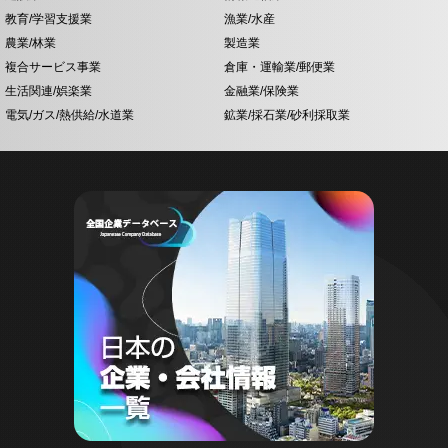
教育/学習支援業
漁業/水産
農業/林業
製造業
複合サービス事業
倉庫・運輸業/郵便業
生活関連/娯楽業
金融業/保険業
電気/ガス/熱供給/水道業
鉱業/採石業/砂利採取業