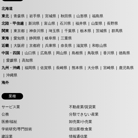
北海道
東北
青森県
岩手県
宮城県
秋田県
山形県
福島県
北陸・甲信越
新潟県
富山県
石川県
福井県
山梨県
長野県
関東
東京都
神奈川県
埼玉県
千葉県
栃木県
茨城県
群馬県
東海
愛知県
静岡県
岐阜県
三重県
近畿
大阪府
京都府
兵庫県
奈良県
滋賀県
和歌山県
中国・四国
山口県
広島県
岡山県
島根県
鳥取県
香川県
徳島県
愛媛県
高知県
九州・沖縄
福岡県
佐賀県
長崎県
熊本県
大分県
宮崎県
鹿児島県
沖縄県
海外
業種
サービス業
不動産業/賃貸業
公務
分類できない産業
医療/福祉
卸売業/小売業
学術研究/専門技術
宿泊業/飲食業
建設業
情報通信業