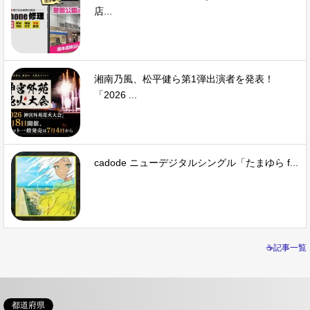
店...
湘南乃風、松平健ら第1弾出演者を発表！
「2026 ...
cadode ニューデジタルシングル「たまゆら f...
☕記事一覧
都道府県