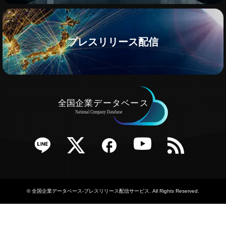
プレスリリース配信
e
Twitter
Facebook
YouTube
RSS
©
全国企業データベース-プレスリリース配信サービス
. All Rights Reserved.