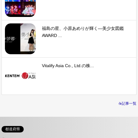
福島の星、小原あめりが輝く—美少女図鑑
AWARD ...
Vitalify Asia Co., Ltd.の株...
☕記事一覧
都道府県