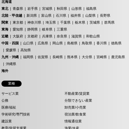
北海道
東北
青森県
岩手県
宮城県
秋田県
山形県
福島県
北陸・甲信越
新潟県
富山県
石川県
福井県
山梨県
長野県
関東
東京都
神奈川県
埼玉県
千葉県
栃木県
茨城県
群馬県
東海
愛知県
静岡県
岐阜県
三重県
近畿
大阪府
京都府
兵庫県
奈良県
滋賀県
和歌山県
中国・四国
山口県
広島県
岡山県
島根県
鳥取県
香川県
徳島県
愛媛県
高知県
九州・沖縄
福岡県
佐賀県
長崎県
熊本県
大分県
宮崎県
鹿児島県
沖縄県
海外
業種
サービス業
不動産業/賃貸業
公務
分類できない産業
医療/福祉
卸売業/小売業
学術研究/専門技術
宿泊業/飲食業
建設業
情報通信業
教育/学習支援業
漁業/水産