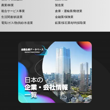
農業/林業
製造業
複合サービス事業
倉庫・運輸業/郵便業
生活関連/娯楽業
金融業/保険業
電気/ガス/熱供給/水道業
鉱業/採石業/砂利採取業