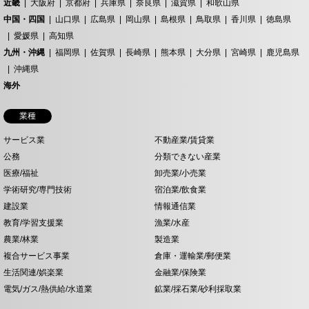
近畿
大阪府
京都府
兵庫県
奈良県
滋賀県
和歌山県
中国・四国
山口県
広島県
岡山県
島根県
鳥取県
香川県
徳島県
愛媛県
高知県
九州・沖縄
福岡県
佐賀県
長崎県
熊本県
大分県
宮崎県
鹿児島県
沖縄県
海外
業種
サービス業
不動産業/賃貸業
公務
分類できない産業
医療/福祉
卸売業/小売業
学術研究/専門技術
宿泊業/飲食業
建設業
情報通信業
教育/学習支援業
漁業/水産
農業/林業
製造業
複合サービス事業
倉庫・運輸業/郵便業
生活関連/娯楽業
金融業/保険業
電気/ガス/熱供給/水道業
鉱業/採石業/砂利採取業