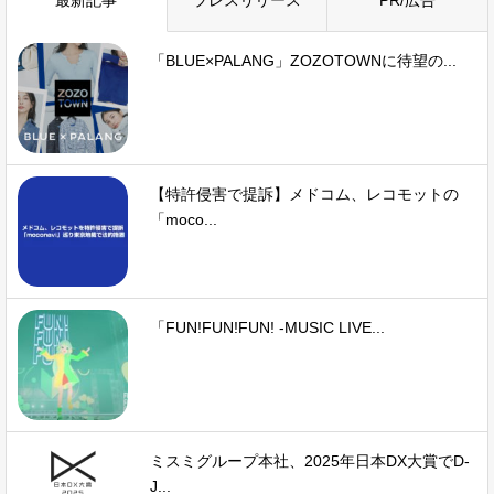
最新記事
プレスリリース
PR/広告
「BLUE×PALANG」ZOZOTOWNに待望の...
【特許侵害で提訴】メドコム、レコモットの
「moco...
「FUN!FUN!FUN! -MUSIC LIVE...
ミスミグループ本社、2025年日本DX大賞でD-
J...