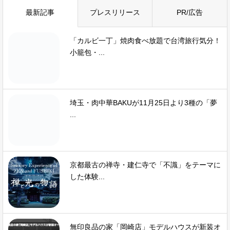
最新記事
プレスリリース
PR/広告
「カルビ一丁」焼肉食べ放題で台湾旅行気分！
小籠包・...
埼玉・肉中華BAKUが11月25日より3種の「夢
...
京都最古の禅寺・建仁寺で「不識」をテーマに
した体験...
無印良品の家「岡崎店」モデルハウスが新装オ