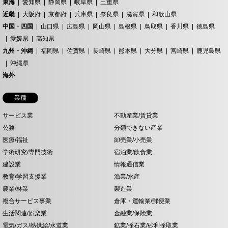
東海
愛知県
静岡県
岐阜県
三重県
近畿
大阪府
京都府
兵庫県
奈良県
滋賀県
和歌山県
中国・四国
山口県
広島県
岡山県
島根県
鳥取県
香川県
徳島県
愛媛県
高知県
九州・沖縄
福岡県
佐賀県
長崎県
熊本県
大分県
宮崎県
鹿児島県
沖縄県
海外
業種
サービス業
不動産業/賃貸業
公務
分類できない産業
医療/福祉
卸売業/小売業
学術研究/専門技術
宿泊業/飲食業
建設業
情報通信業
教育/学習支援業
漁業/水産
農業/林業
製造業
複合サービス事業
倉庫・運輸業/郵便業
生活関連/娯楽業
金融業/保険業
電気/ガス/熱供給/水道業
鉱業/採石業/砂利採取業