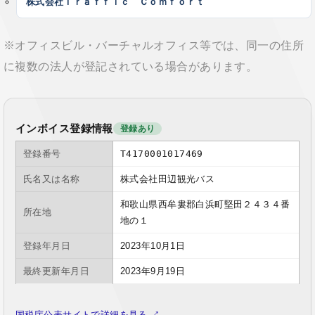
株式会社Ｔｒａｆｆｉｃ Ｃｏｍｆｏｒｔ
※オフィスビル・バーチャルオフィス等では、同一の住所
に複数の法人が登記されている場合があります。
インボイス登録情報
登録あり
登録番号
T4170001017469
氏名又は名称
株式会社田辺観光バス
和歌山県西牟婁郡白浜町堅田２４３４番
所在地
地の１
登録年月日
2023年10月1日
最終更新年月日
2023年9月19日
国税庁公表サイトで詳細を見る ↗