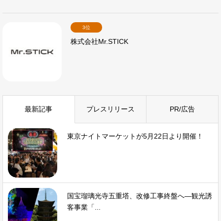
3位
株式会社Mr.STICK
最新記事
プレスリリース
PR/広告
東京ナイトマーケットが5月22日より開催！
国宝瑠璃光寺五重塔、改修工事終盤へ—観光誘
客事業「...