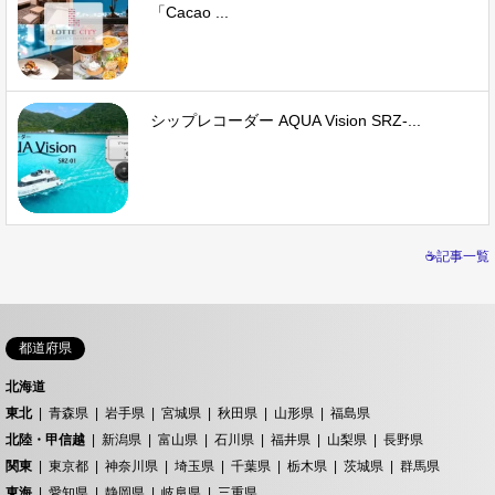
「Cacao ...
シップレコーダー AQUA Vision SRZ-...
☕記事一覧
都道府県
北海道
東北
青森県
岩手県
宮城県
秋田県
山形県
福島県
北陸・甲信越
新潟県
富山県
石川県
福井県
山梨県
長野県
関東
東京都
神奈川県
埼玉県
千葉県
栃木県
茨城県
群馬県
東海
愛知県
静岡県
岐阜県
三重県