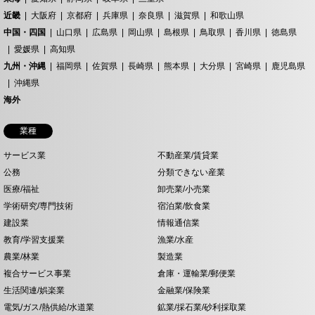
近畿
大阪府
京都府
兵庫県
奈良県
滋賀県
和歌山県
中国・四国
山口県
広島県
岡山県
島根県
鳥取県
香川県
徳島県
愛媛県
高知県
九州・沖縄
福岡県
佐賀県
長崎県
熊本県
大分県
宮崎県
鹿児島県
沖縄県
海外
業種
サービス業
不動産業/賃貸業
公務
分類できない産業
医療/福祉
卸売業/小売業
学術研究/専門技術
宿泊業/飲食業
建設業
情報通信業
教育/学習支援業
漁業/水産
農業/林業
製造業
複合サービス事業
倉庫・運輸業/郵便業
生活関連/娯楽業
金融業/保険業
電気/ガス/熱供給/水道業
鉱業/採石業/砂利採取業