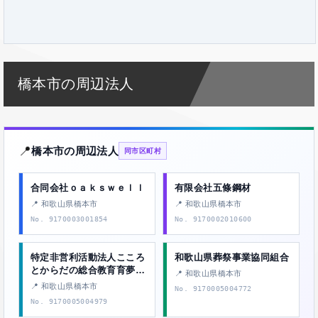
橋本市の周辺法人
📍
橋本市の周辺法人
同市区町村
合同会社ｏａｋｓｗｅｌｌ
有限会社五條鋼材
📍 和歌山県橋本市
📍 和歌山県橋本市
No. 9170003001854
No. 9170002010600
特定非営利活動法人こころ
和歌山県葬祭事業協同組合
とからだの総合教育育夢学
📍 和歌山県橋本市
園
📍 和歌山県橋本市
No. 9170005004772
No. 9170005004979