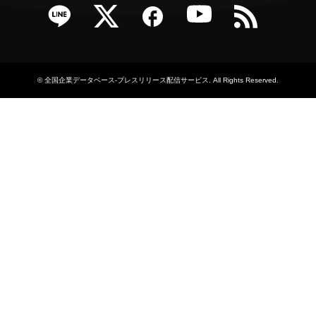
e
Twitter
Facebook
YouTube
RSS
©
全国企業データベース-プレスリリース配信サービス
. All Rights Reserved.