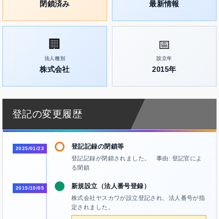
閉鎖済み
最新情報
🏢
📅
法人種別
設立年
株式会社
2015年
登記の変更履歴
登記記録の閉鎖等
2025/01/23
登記記録が閉鎖されました。 事由: 登記官によ
る閉鎖
新規設立（法人番号登録）
2015/10/05
株式会社ヤスカワが設立登記され、法人番号が指
定されました。