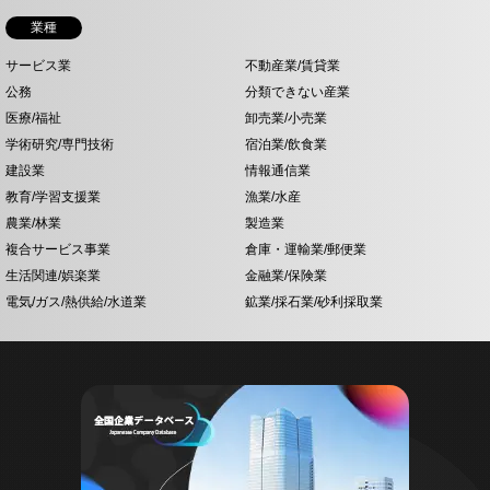
業種
サービス業
不動産業/賃貸業
公務
分類できない産業
医療/福祉
卸売業/小売業
学術研究/専門技術
宿泊業/飲食業
建設業
情報通信業
教育/学習支援業
漁業/水産
農業/林業
製造業
複合サービス事業
倉庫・運輸業/郵便業
生活関連/娯楽業
金融業/保険業
電気/ガス/熱供給/水道業
鉱業/採石業/砂利採取業