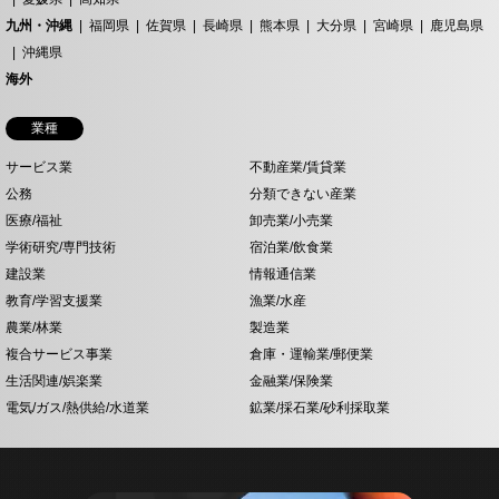
九州・沖縄
福岡県
佐賀県
長崎県
熊本県
大分県
宮崎県
鹿児島県
沖縄県
海外
業種
サービス業
不動産業/賃貸業
公務
分類できない産業
医療/福祉
卸売業/小売業
学術研究/専門技術
宿泊業/飲食業
建設業
情報通信業
教育/学習支援業
漁業/水産
農業/林業
製造業
複合サービス事業
倉庫・運輸業/郵便業
生活関連/娯楽業
金融業/保険業
電気/ガス/熱供給/水道業
鉱業/採石業/砂利採取業