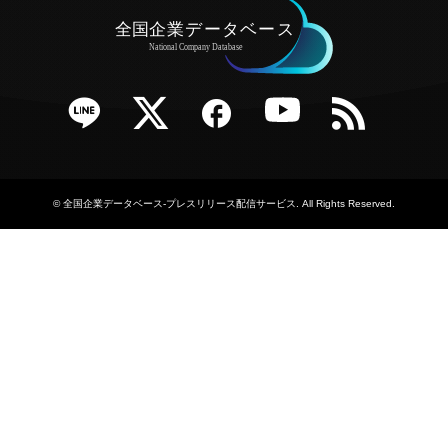
e
Twitter
Facebook
YouTube
RSS
©
全国企業データベース-プレスリリース配信サービス
. All Rights Reserved.