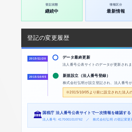
登記状態
情報区分
継続中
最新情報
登記の変更履歴
データ最終更新
2015/11/20
法人番号公表サイトのデータが更新されま
新規設立（法人番号登録）
2015/10/05
株式会社弘明が設立登記され、法人番号
※2015/10/05より前に設立された法
国税庁 法人番号公表サイトで一次情報を確認する
🏛️
法人番号: 4170001010762 ／ 株式会社弘明 の登記