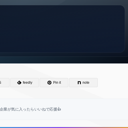
S
feedly
Pin it
note
企業が気に入ったらいいねで応援👍