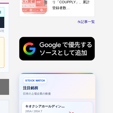
リ「COUPPLY」、累計
登録者数…
能
☕記事一覧
 1社
STOCK WATCH
注目銘柄
日本の上場企業の株価
キオクシアホールディングス株式会社
285A / 285A.T