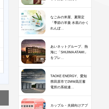
なごみの米屋、夏限定
「季節の羊羹 水底のかく
れんぼ…
あいネットグループ、熱
海に「SHIJIMA ATAMI」
をプレ…
TAOKE ENERGY、愛知
県田原市で2MW高圧蓄
電所の系統連…
カップル・夫婦向けアプ