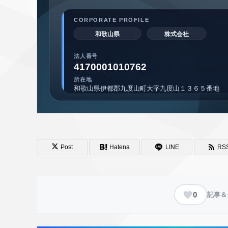
Post
Hatena
LINE
RS
0
記事＆