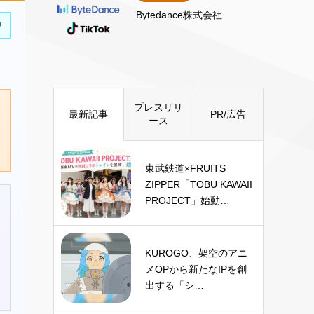
Bytedance株式会社
中
プレスリリ
最新記事
PR/広告
ース
東武鉄道×FRUITS
ZIPPER「TOBU KAWAII
PROJECT」始動…
KUROGO、架空のアニ
メOPから新たなIPを創
出する「シ…