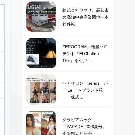
株式会社ヤマサ、高知市
の高知中央産業団地へ本
社移転
ZEROGRAM、軽量ソロ
テント「El Chalten
1P+」を8月7…
ヘアサロン「nehus」が
「iLe.」へブランド統
一 株式…
グラビアムック
『PARADE 2026夏号』
小学館より発売｜…