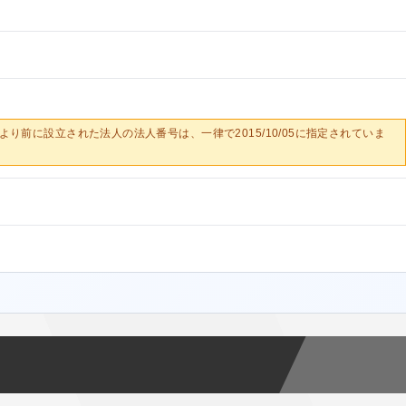
0/05より前に設立された法人の法人番号は、一律で2015/10/05に指定されていま