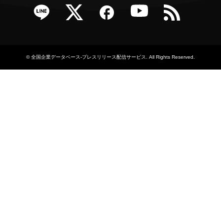
e
Twitter
Facebook
YouTube
RSS
©
全国企業データベース-プレスリリース配信サービス
. All Rights Reserved.