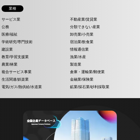
業種
サービス業
不動産業/賃貸業
公務
分類できない産業
医療/福祉
卸売業/小売業
学術研究/専門技術
宿泊業/飲食業
建設業
情報通信業
教育/学習支援業
漁業/水産
農業/林業
製造業
複合サービス事業
倉庫・運輸業/郵便業
生活関連/娯楽業
金融業/保険業
電気/ガス/熱供給/水道業
鉱業/採石業/砂利採取業