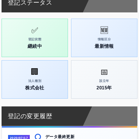
登記ステータス
✅
🆕
登記状態
情報区分
継続中
最新情報
🏢
📅
法人種別
設立年
株式会社
2015年
登記の変更履歴
データ最終更新
2020/07/17