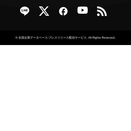
e
Twitter
Facebook
YouTube
RSS
©
全国企業データベース-プレスリリース配信サービス
. All Rights Reserved.