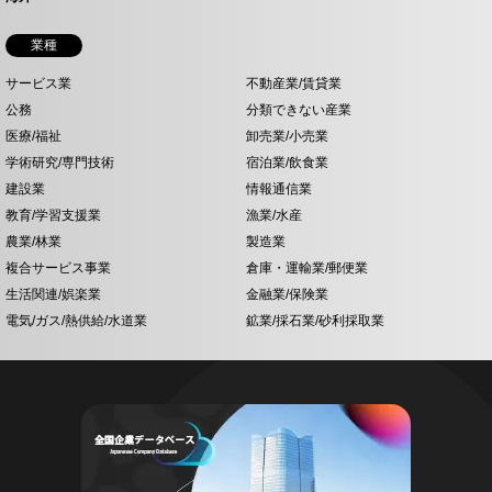
業種
サービス業
不動産業/賃貸業
公務
分類できない産業
医療/福祉
卸売業/小売業
学術研究/専門技術
宿泊業/飲食業
建設業
情報通信業
教育/学習支援業
漁業/水産
農業/林業
製造業
複合サービス事業
倉庫・運輸業/郵便業
生活関連/娯楽業
金融業/保険業
電気/ガス/熱供給/水道業
鉱業/採石業/砂利採取業