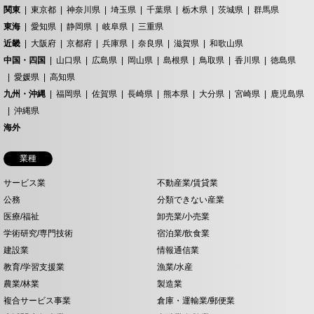
関東
東京都
神奈川県
埼玉県
千葉県
栃木県
茨城県
群馬県
東海
愛知県
静岡県
岐阜県
三重県
近畿
大阪府
京都府
兵庫県
奈良県
滋賀県
和歌山県
中国・四国
山口県
広島県
岡山県
島根県
鳥取県
香川県
徳島県
愛媛県
高知県
九州・沖縄
福岡県
佐賀県
長崎県
熊本県
大分県
宮崎県
鹿児島県
沖縄県
海外
業種
サービス業
不動産業/賃貸業
公務
分類できない産業
医療/福祉
卸売業/小売業
学術研究/専門技術
宿泊業/飲食業
建設業
情報通信業
教育/学習支援業
漁業/水産
農業/林業
製造業
複合サービス事業
倉庫・運輸業/郵便業