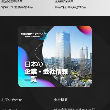
生活関連/娯楽業
金融業/保険業
電気/ガス/熱供給/水道業
鉱業/採石業/砂利採取業
お問い合わせ
会社概要