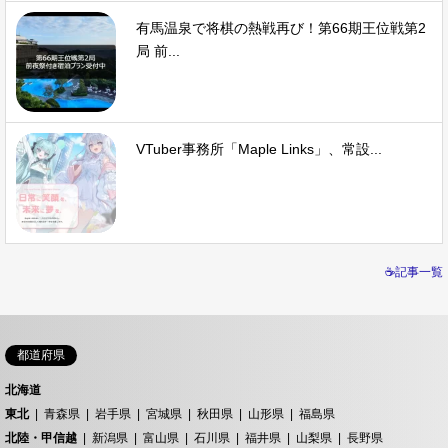
有馬温泉で将棋の熱戦再び！第66期王位戦第2
局 前...
VTuber事務所「Maple Links」、常設...
☕記事一覧
都道府県
北海道
東北
青森県
岩手県
宮城県
秋田県
山形県
福島県
北陸・甲信越
新潟県
富山県
石川県
福井県
山梨県
長野県