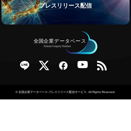
プレスリリース配信
e
Twitter
Facebook
YouTube
RSS
©
全国企業データベース-プレスリリース配信サービス
. All Rights Reserved.