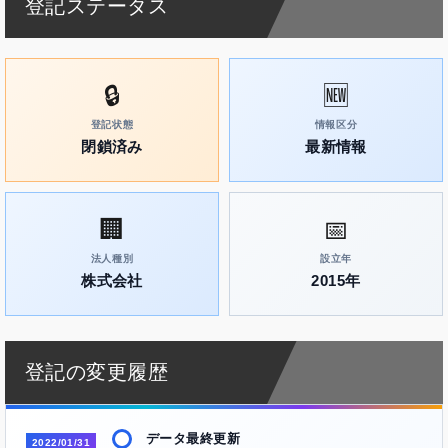
登記ステータス
🔒
🆕
登記状態
情報区分
閉鎖済み
最新情報
🏢
📅
法人種別
設立年
株式会社
2015年
登記の変更履歴
データ最終更新
2022/01/31