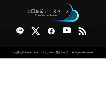
e
Twitter
Facebook
YouTube
RSS
©
全国企業データベース-プレスリリース配信サービス
. All Rights Reserved.