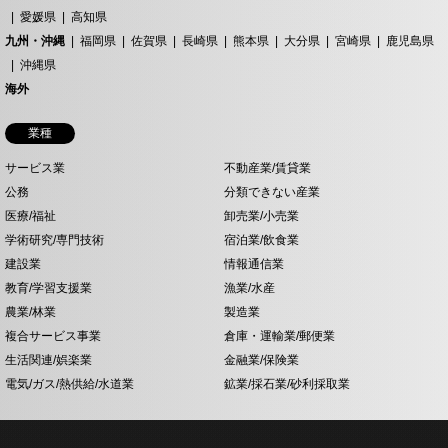
愛媛県
高知県
九州・沖縄
福岡県
佐賀県
長崎県
熊本県
大分県
宮崎県
鹿児島県
沖縄県
海外
業種
サービス業
不動産業/賃貸業
公務
分類できない産業
医療/福祉
卸売業/小売業
学術研究/専門技術
宿泊業/飲食業
建設業
情報通信業
教育/学習支援業
漁業/水産
農業/林業
製造業
複合サービス事業
倉庫・運輸業/郵便業
生活関連/娯楽業
金融業/保険業
電気/ガス/熱供給/水道業
鉱業/採石業/砂利採取業