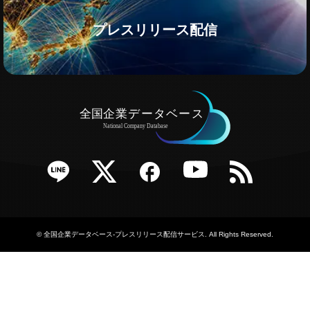
プレスリリース配信
e
Twitter
Facebook
YouTube
RSS
©
全国企業データベース-プレスリリース配信サービス
. All Rights Reserved.