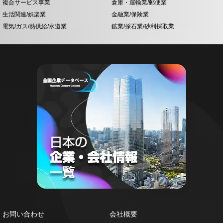
複合サービス事業
倉庫・運輸業/郵便業
生活関連/娯楽業
金融業/保険業
電気/ガス/熱供給/水道業
鉱業/採石業/砂利採取業
お問い合わせ
会社概要