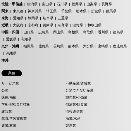
北陸・甲信越
新潟県
富山県
石川県
福井県
山梨県
長野県
関東
東京都
神奈川県
埼玉県
千葉県
栃木県
茨城県
群馬県
東海
愛知県
静岡県
岐阜県
三重県
近畿
大阪府
京都府
兵庫県
奈良県
滋賀県
和歌山県
中国・四国
山口県
広島県
岡山県
島根県
鳥取県
香川県
徳島県
愛媛県
高知県
九州・沖縄
福岡県
佐賀県
長崎県
熊本県
大分県
宮崎県
鹿児島県
沖縄県
海外
業種
サービス業
不動産業/賃貸業
公務
分類できない産業
医療/福祉
卸売業/小売業
学術研究/専門技術
宿泊業/飲食業
建設業
情報通信業
教育/学習支援業
漁業/水産
農業/林業
製造業