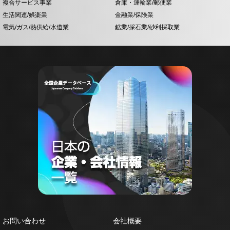
複合サービス事業
倉庫・運輸業/郵便業
生活関連/娯楽業
金融業/保険業
電気/ガス/熱供給/水道業
鉱業/採石業/砂利採取業
お問い合わせ
会社概要