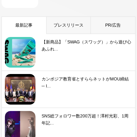
最新記事
プレスリリース
PR/広告
【新商品】「SWAG（スワッグ）」から遊び心
あふれ...
カンボジア教育省とすららネットがMOU締結
─ I...
SNS総フォロワー数200万超！澤村光彩、1周
年記...