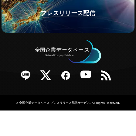
プレスリリース配信
e
Twitter
Facebook
YouTube
RSS
©
全国企業データベース-プレスリリース配信サービス
. All Rights Reserved.