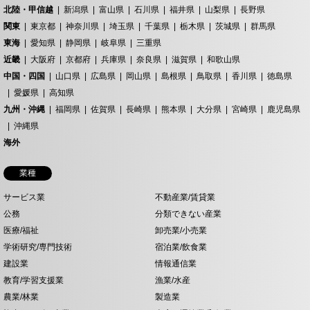
北陸・甲信越
新潟県
富山県
石川県
福井県
山梨県
長野県
関東
東京都
神奈川県
埼玉県
千葉県
栃木県
茨城県
群馬県
東海
愛知県
静岡県
岐阜県
三重県
近畿
大阪府
京都府
兵庫県
奈良県
滋賀県
和歌山県
中国・四国
山口県
広島県
岡山県
島根県
鳥取県
香川県
徳島県
愛媛県
高知県
九州・沖縄
福岡県
佐賀県
長崎県
熊本県
大分県
宮崎県
鹿児島県
沖縄県
海外
業種
サービス業
不動産業/賃貸業
公務
分類できない産業
医療/福祉
卸売業/小売業
学術研究/専門技術
宿泊業/飲食業
建設業
情報通信業
教育/学習支援業
漁業/水産
農業/林業
製造業