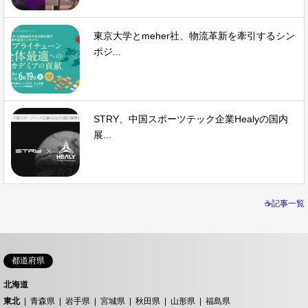
東京大学とmeher社、物流革新を牽引するシン
ポジ...
STRY、中国スポーツテック企業Healyの国内
展...
☕記事一覧
都道府県
北海道
東北
青森県
岩手県
宮城県
秋田県
山形県
福島県