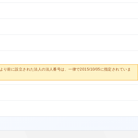
0/05より前に設立された法人の法人番号は、一律で2015/10/05に指定されていま