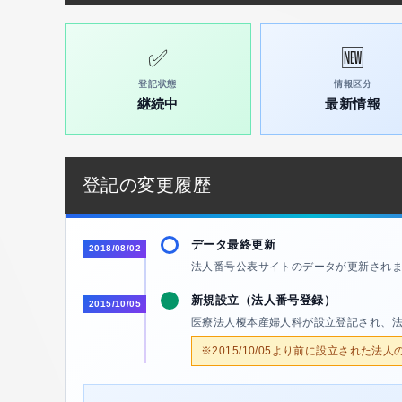
✅
🆕
登記状態
情報区分
継続中
最新情報
登記の変更履歴
データ最終更新
2018/08/02
法人番号公表サイトのデータが更新され
新規設立（法人番号登録）
2015/10/05
医療法人榎本産婦人科が設立登記され、
※2015/10/05より前に設立された法