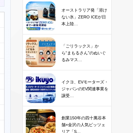
オーストラリア発「溶け
ない氷」ZERO ICEが日
本上陸…
「ごリラックス」か
ら“まもるさん”のぬいぐ
るみマス…
イクヨ、EVモーターズ・
ジャパンのEV関連事業を
譲受…
創業150年の四十萬谷本
舗×金沢の人気ピッツェ
リア「S…