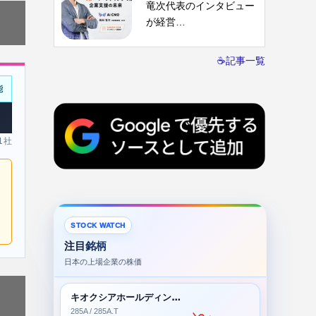
竜次代表のインタビュー
が経営…
☕記事一覧
能
 1社
STOCK WATCH
注目銘柄
日本の上場企業の株価
キオクシアホールディングス株式会社
285A / 285A.T