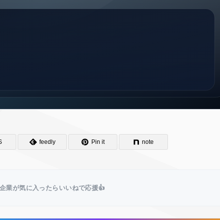
S
feedly
Pin it
note
企業が気に入ったらいいねで応援👍