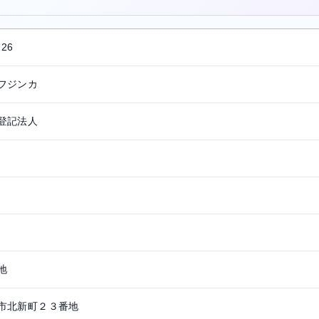
126
フジンカ
登記法人
地
市北新町２３番地