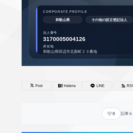
Post
Hatena
LINE
RS
0
記事＆