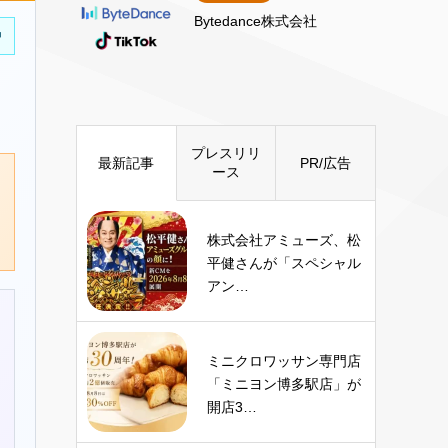
Bytedance株式会社
中
プレスリリ
最新記事
PR/広告
ース
株式会社アミューズ、松
平健さんが「スペシャル
アン…
ミニクロワッサン専門店
「ミニヨン博多駅店」が
開店3…