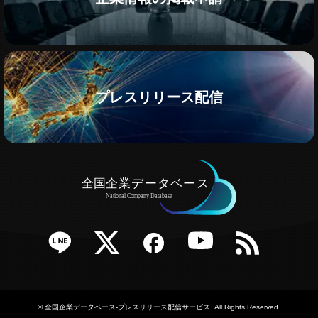
プレスリリース配信
e
Twitter
Facebook
YouTube
RSS
©
全国企業データベース-プレスリリース配信サービス
. All Rights Reserved.