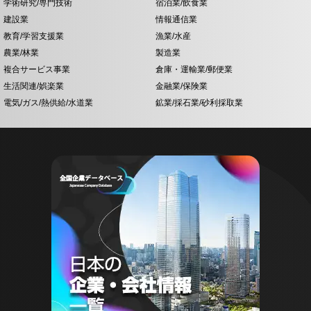
学術研究/専門技術
宿泊業/飲食業
建設業
情報通信業
教育/学習支援業
漁業/水産
農業/林業
製造業
複合サービス事業
倉庫・運輸業/郵便業
生活関連/娯楽業
金融業/保険業
電気/ガス/熱供給/水道業
鉱業/採石業/砂利採取業