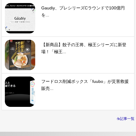
Gaudiy、プレシリーズCラウンドで100億円
を...
【新商品】餃子の王将、極王シリーズに新登
場！「極王...
フードロス削減ボックス「fuubo」が災害救援
販売...
☕記事一覧