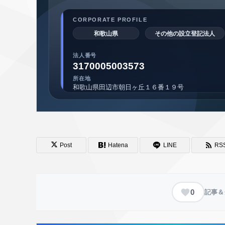
Post
Hatena
LINE
RS
0
記事＆