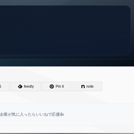
S
feedly
Pin it
note
企業が気に入ったらいいねで応援👍