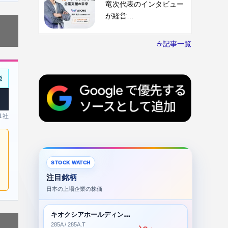
竜次代表のインタビュー
が経営…
☕記事一覧
能
 1社
STOCK WATCH
注目銘柄
日本の上場企業の株価
キオクシアホールディングス株式会社
285A / 285A.T