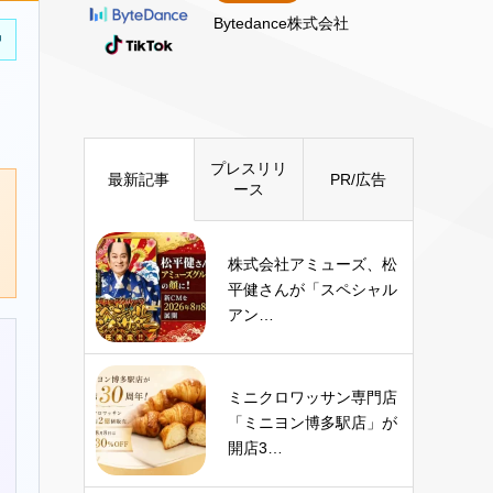
Bytedance株式会社
中
プレスリリ
最新記事
PR/広告
ース
株式会社アミューズ、松
平健さんが「スペシャル
アン…
ミニクロワッサン専門店
「ミニヨン博多駅店」が
開店3…