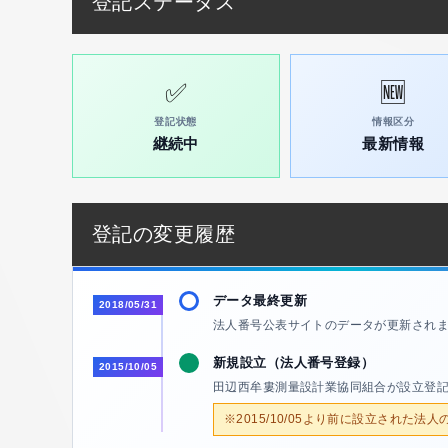
登記ステータス
✅
🆕
登記状態
情報区分
継続中
最新情報
登記の変更履歴
データ最終更新
2018/05/31
法人番号公表サイトのデータが更新され
新規設立（法人番号登録）
2015/10/05
田辺西牟婁測量設計業協同組合が設立登
※2015/10/05より前に設立された法