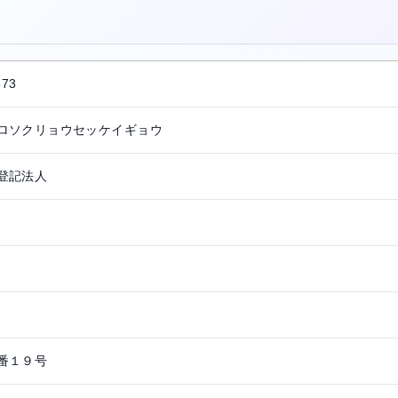
。
573
ロソクリョウセッケイギョウ
登記法人
番１９号