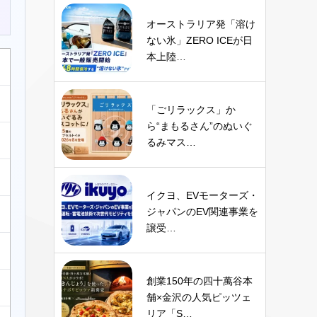
オーストラリア発「溶け
ない氷」ZERO ICEが日
本上陸…
「ごリラックス」か
ら“まもるさん”のぬいぐ
るみマス…
イクヨ、EVモーターズ・
ジャパンのEV関連事業を
譲受…
創業150年の四十萬谷本
舗×金沢の人気ピッツェ
リア「S…