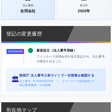
法人種別
設立年
合同会社
2026年
登記の変更履歴
新規設立（法人番号登録）
2026/04/28
ファンカーゴ合同会社が設立登記され、法人番号
が指定されました。
国税庁 法人番号公表サイトで一次情報を確認する
🏛️
→
法人番号: 3170003002429 ／ ファンカーゴ合同会社 の
登記変更履歴・公式情報
所在地マップ