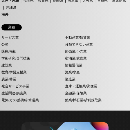
九州・沖縄
福岡県
佐賀県
長崎県
熊本県
大分県
宮崎県
鹿児島県
沖縄県
海外
業種
サービス業
不動産業/賃貸業
公務
分類できない産業
医療/福祉
卸売業/小売業
学術研究/専門技術
宿泊業/飲食業
建設業
情報通信業
教育/学習支援業
漁業/水産
農業/林業
製造業
複合サービス事業
倉庫・運輸業/郵便業
生活関連/娯楽業
金融業/保険業
電気/ガス/熱供給/水道業
鉱業/採石業/砂利採取業