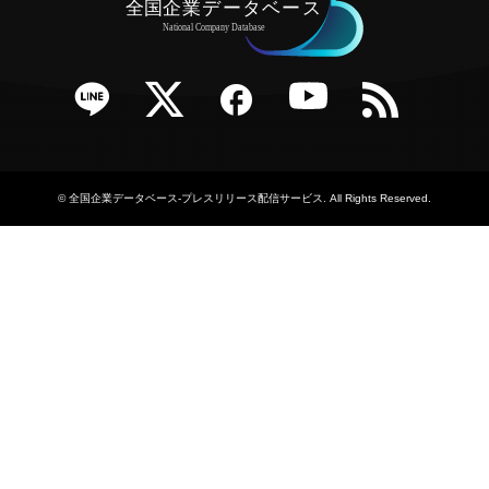
e
Twitter
Facebook
YouTube
RSS
©
全国企業データベース-プレスリリース配信サービス
. All Rights Reserved.