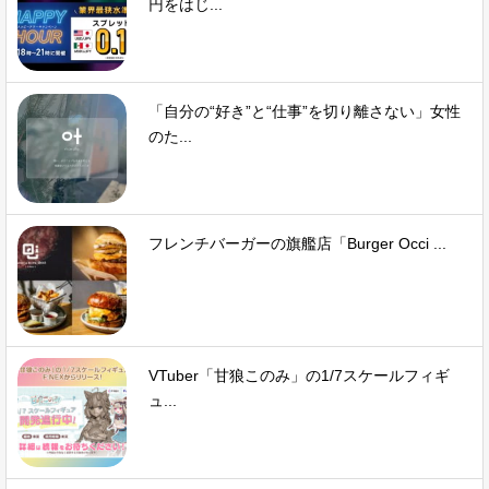
円をはじ...
「自分の“好き”と“仕事”を切り離さない」女性
のた...
フレンチバーガーの旗艦店「Burger Occi ...
VTuber「甘狼このみ」の1/7スケールフィギ
ュ...