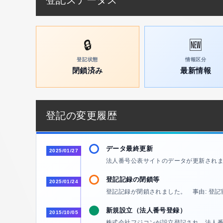
登記ステータス
🔒
🆕
登記状態
情報区分
閉鎖済み
最新情報
登記の変更履歴
データ最終更新
2025/01/27
法人番号公表サイトのデータが更新され
登記記録の閉鎖等
2025/01/24
登記記録が閉鎖されました。 事由: 登記
新規設立（法人番号登録）
2015/10/05
株式会社フジコンが設立登記され、法人