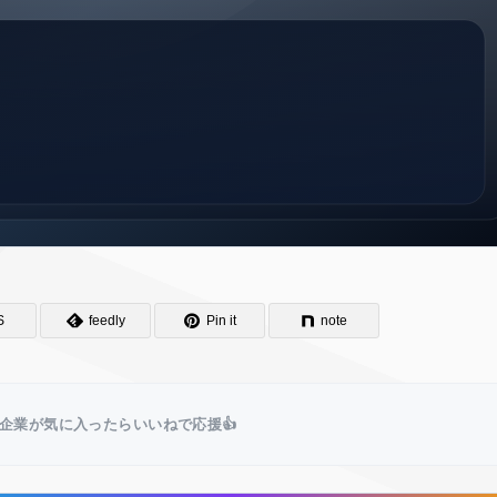
S
feedly
Pin it
note
企業が気に入ったらいいねで応援👍