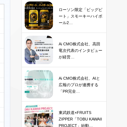
ローソン限定「ビッグピ
ート」スモーキーハイボ
ール2…
Ai CMO株式会社、高田
竜次代表のインタビュー
が経営…
Ai CMO株式会社、AIと
広報のプロが連携する
「PR完全…
東武鉄道×FRUITS
ZIPPER「TOBU KAWAII
PROJECT」始動…