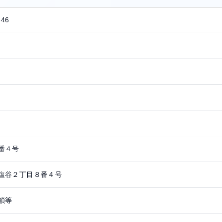
346
番４号
塩谷２丁目８番４号
鎖等