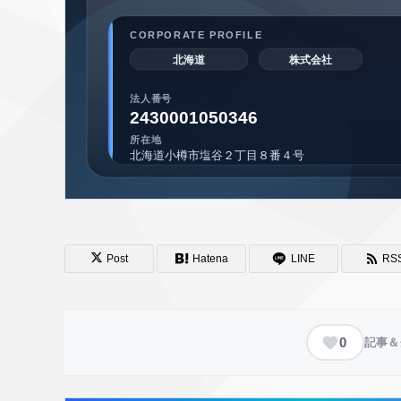
Post
Hatena
LINE
RS
0
記事＆