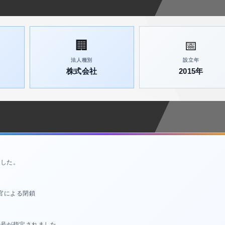
🏢
📅
法人種別
設立年
株式会社
2015年
ました。
官による閉鎖
番号が指定されました。