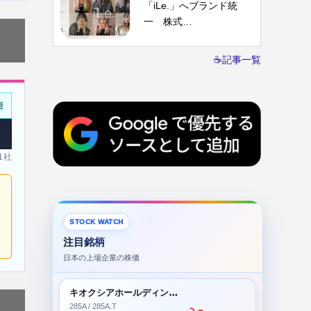
「iLe.」へブランド統
一 株式…
☕記事一覧
能
 1社
STOCK WATCH
注目銘柄
日本の上場企業の株価
キオクシアホールディングス株式会社
285A / 285A.T