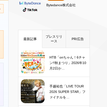
Bytedance株式会社
み
プレスリリ
最新記事
PR/広告
ース
HTB「onちゃん！6チャ
ン!!秋まつり」2026年10
月2日か…
手越祐也「LIVE TOUR
2026 SUPER STAR」フ
ァイナルを…