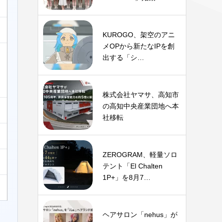
KUROGO、架空のアニ
メOPから新たなIPを創
出する「シ…
株式会社ヤマサ、高知市
の高知中央産業団地へ本
社移転
ZEROGRAM、軽量ソロ
テント「El Chalten
1P+」を8月7…
ヘアサロン「nehus」が