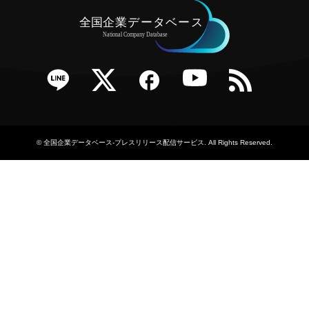
e
Twitter
Facebook
YouTube
RSS
©
全国企業データベース-プレスリリース配信サービス
. All Rights Reserved.