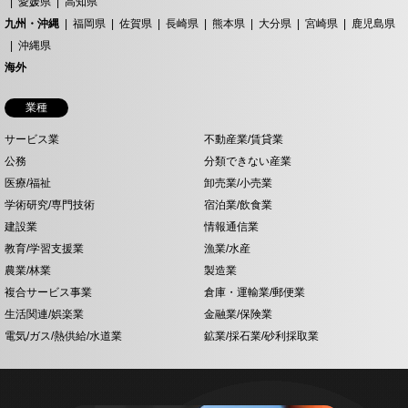
愛媛県
高知県
九州・沖縄
福岡県
佐賀県
長崎県
熊本県
大分県
宮崎県
鹿児島県
沖縄県
海外
業種
サービス業
不動産業/賃貸業
公務
分類できない産業
医療/福祉
卸売業/小売業
学術研究/専門技術
宿泊業/飲食業
建設業
情報通信業
教育/学習支援業
漁業/水産
農業/林業
製造業
複合サービス事業
倉庫・運輸業/郵便業
生活関連/娯楽業
金融業/保険業
電気/ガス/熱供給/水道業
鉱業/採石業/砂利採取業