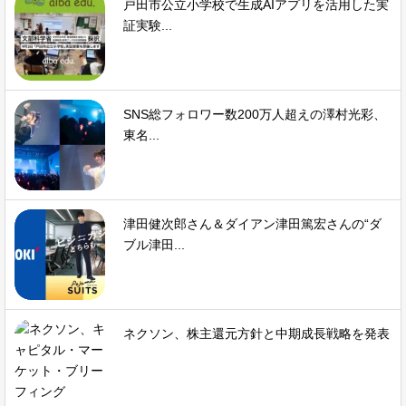
戸田市公立小学校で生成AIアプリを活用した実
証実験...
SNS総フォロワー数200万人超えの澤村光彩、
東名...
津田健次郎さん＆ダイアン津田篤宏さんの“ダ
ブル津田...
ネクソン、株主還元方針と中期成長戦略を発表