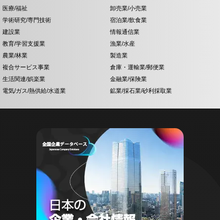
医療/福祉
卸売業/小売業
学術研究/専門技術
宿泊業/飲食業
建設業
情報通信業
教育/学習支援業
漁業/水産
農業/林業
製造業
複合サービス事業
倉庫・運輸業/郵便業
生活関連/娯楽業
金融業/保険業
電気/ガス/熱供給/水道業
鉱業/採石業/砂利採取業