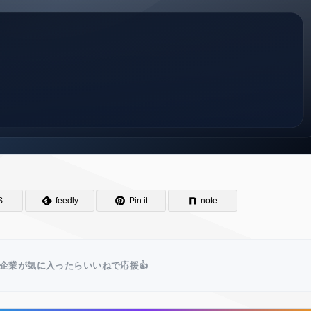
S
feedly
Pin it
note
企業が気に入ったらいいねで応援👍