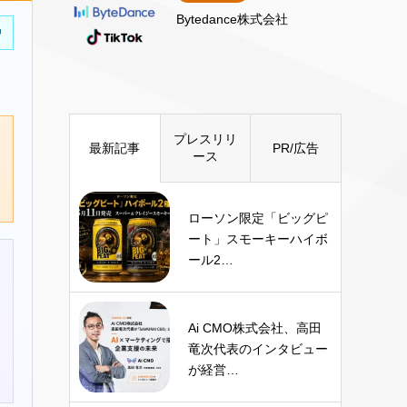
Bytedance株式会社
中
プレスリリ
最新記事
PR/広告
ース
ローソン限定「ビッグピ
ート」スモーキーハイボ
ール2…
Ai CMO株式会社、高田
竜次代表のインタビュー
が経営…