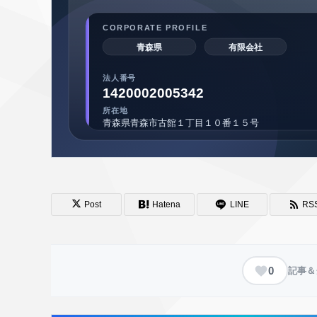
Post
Hatena
LINE
RS
0
記事＆