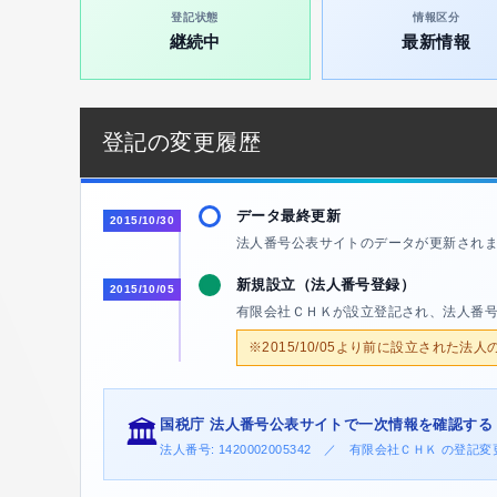
登記状態
情報区分
継続中
最新情報
登記の変更履歴
データ最終更新
2015/10/30
法人番号公表サイトのデータが更新され
新規設立（法人番号登録）
2015/10/05
有限会社ＣＨＫが設立登記され、法人番
※2015/10/05より前に設立された法
国税庁 法人番号公表サイトで一次情報を確認する
🏛️
法人番号: 1420002005342 ／ 有限会社ＣＨＫ の登