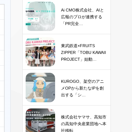
Ai CMO株式会社、AIと
広報のプロが連携する
「PR完全…
東武鉄道×FRUITS
ZIPPER「TOBU KAWAII
PROJECT」始動…
KUROGO、架空のアニ
メOPから新たなIPを創
出する「シ…
株式会社ヤマサ、高知市
の高知中央産業団地へ本
社移転