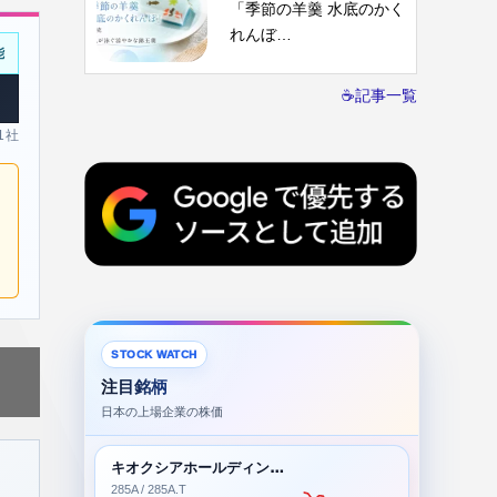
「季節の羊羹 水底のかく
れんぼ…
能
☕記事一覧
 1社
STOCK WATCH
注目銘柄
日本の上場企業の株価
キオクシアホールディングス株式会社
285A / 285A.T