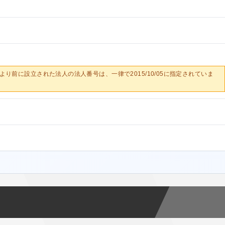
0/05より前に設立された法人の法人番号は、一律で2015/10/05に指定されていま