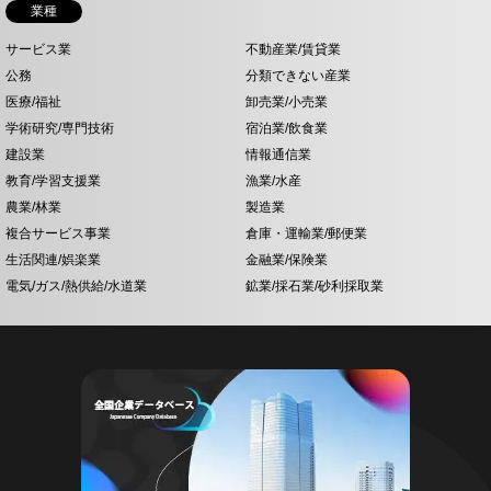
業種
サービス業
不動産業/賃貸業
公務
分類できない産業
医療/福祉
卸売業/小売業
学術研究/専門技術
宿泊業/飲食業
建設業
情報通信業
教育/学習支援業
漁業/水産
農業/林業
製造業
複合サービス事業
倉庫・運輸業/郵便業
生活関連/娯楽業
金融業/保険業
電気/ガス/熱供給/水道業
鉱業/採石業/砂利採取業