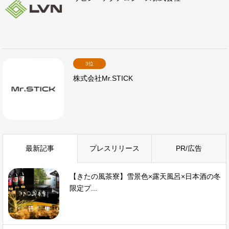
3位
株式会社Mr.STICK
最新記事
プレスリリース
PR/広告
【きたの風茶寮】雪景色×露天風呂×日本酒の冬
限定プ...