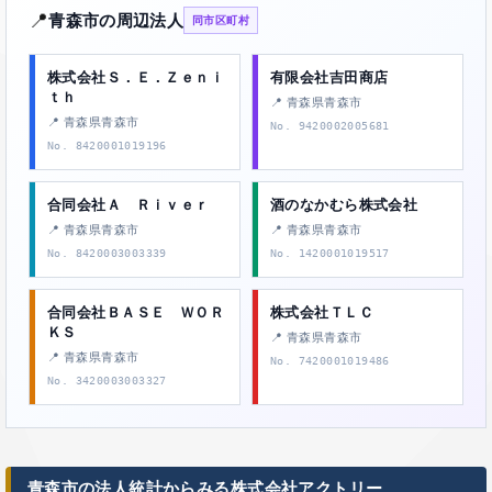
📍
青森市の周辺法人
同市区町村
株式会社Ｓ．Ｅ．Ｚｅｎｉ
有限会社吉田商店
ｔｈ
📍 青森県青森市
📍 青森県青森市
No. 9420002005681
No. 8420001019196
合同会社Ａ Ｒｉｖｅｒ
酒のなかむら株式会社
📍 青森県青森市
📍 青森県青森市
No. 8420003003339
No. 1420001019517
合同会社ＢＡＳＥ ＷＯＲ
株式会社ＴＬＣ
ＫＳ
📍 青森県青森市
📍 青森県青森市
No. 7420001019486
No. 3420003003327
青森市の法人統計からみる株式会社アクトリー