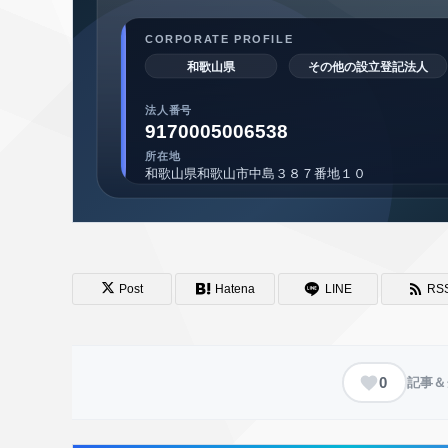
Post
Hatena
LINE
RS
0
記事＆