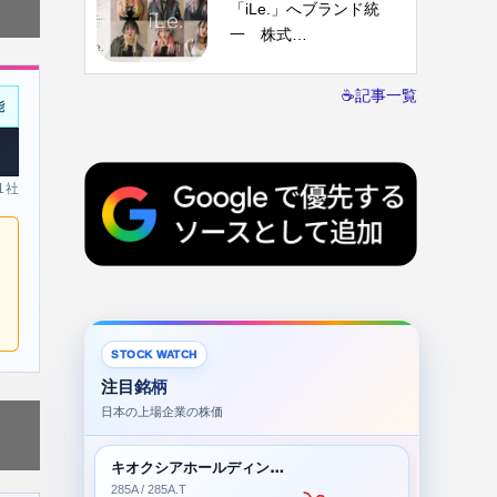
「iLe.」へブランド統
一 株式…
☕記事一覧
能
 1社
STOCK WATCH
注目銘柄
日本の上場企業の株価
キオクシアホールディングス株式会社
285A / 285A.T