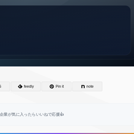
S
feedly
Pin it
note
企業が気に入ったらいいねで応援👍