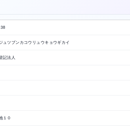
。
538
ジュツブンカコウリュウキョウギカイ
登記法人
地１０