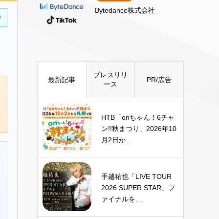
Bytedance株式会社
中
プレスリリ
最新記事
PR/広告
ース
HTB「onちゃん！6チャ
ン!!秋まつり」2026年10
月2日か…
手越祐也「LIVE TOUR
2026 SUPER STAR」フ
ァイナルを…