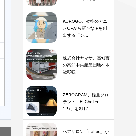
KUROGO、架空のアニ
メOPから新たなIPを創
出する「シ…
株式会社ヤマサ、高知市
の高知中央産業団地へ本
社移転
ZEROGRAM、軽量ソロ
テント「El Chalten
1P+」を8月7…
ヘアサロン「nehus」が