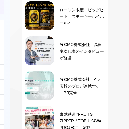
ローソン限定「ビッグピ
ート」スモーキーハイボ
ール2…
Ai CMO株式会社、高田
竜次代表のインタビュー
が経営…
Ai CMO株式会社、AIと
広報のプロが連携する
「PR完全…
東武鉄道×FRUITS
ZIPPER「TOBU KAWAII
PROJECT」始動…