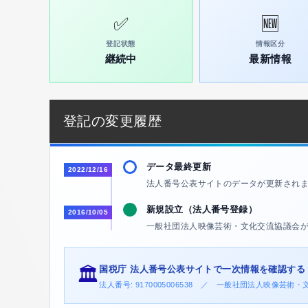
✅
🆕
登記状態
情報区分
継続中
最新情報
登記の変更履歴
データ最終更新
2022/12/16
法人番号公表サイトのデータが更新され
新規設立（法人番号登録）
2016/10/05
一般社団法人映像芸術・文化交流協議会
国税庁 法人番号公表サイトで一次情報を確認する
🏛️
法人番号: 9170005006538 ／ 一般社団法人映像芸