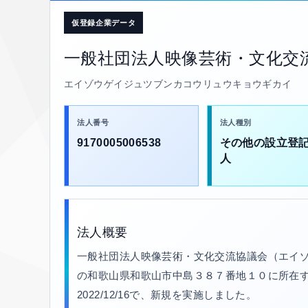
仮登録企業データ
一般社団法人映像芸術・文化交
エイゾウゲイジュツブンカコウリュウキョウギカイ
法人番号
法人種別
9170005006538
その他の設立登
人
法人概要
一般社団法人映像芸術・文化交流協議会（エイゾ
の和歌山県和歌山市中島３８７番地１０に所在する法人
2022/12/16で、新規を実施しました。