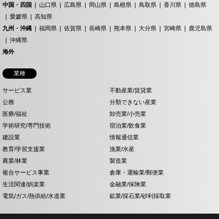
中国・四国
山口県
広島県
岡山県
島根県
鳥取県
香川県
徳島県
愛媛県
高知県
九州・沖縄
福岡県
佐賀県
長崎県
熊本県
大分県
宮崎県
鹿児島県
沖縄県
海外
業種
サービス業
不動産業/賃貸業
公務
分類できない産業
医療/福祉
卸売業/小売業
学術研究/専門技術
宿泊業/飲食業
建設業
情報通信業
教育/学習支援業
漁業/水産
農業/林業
製造業
複合サービス事業
倉庫・運輸業/郵便業
生活関連/娯楽業
金融業/保険業
電気/ガス/熱供給/水道業
鉱業/採石業/砂利採取業