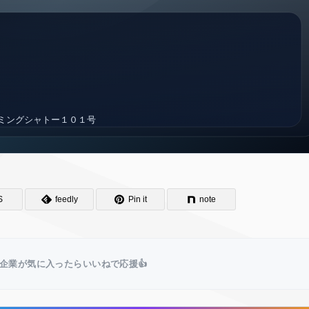
S
feedly
Pin it
note
企業が気に入ったらいいねで応援👍