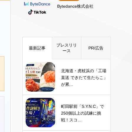
Bytedance株式会社
プレスリリ
最新記事
PR/広告
ース
北海道・虎杖浜の「工場
直送 できたて生たらこ」
が累…
町田駅前「S.Y.N.C」で
250個以上の試練に挑
戦！スコ…