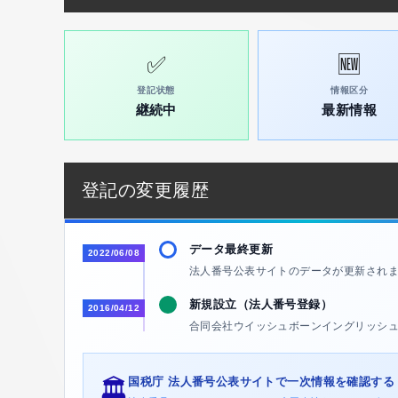
✅
🆕
登記状態
情報区分
継続中
最新情報
登記の変更履歴
データ最終更新
2022/06/08
法人番号公表サイトのデータが更新され
新規設立（法人番号登録）
2016/04/12
合同会社ウイッシュボーンイングリッシ
国税庁 法人番号公表サイトで一次情報を確認する
🏛️