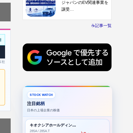
ジャパンのEV関連事業を
譲受…
☕記事一覧
能
 1社
STOCK WATCH
注目銘柄
日本の上場企業の株価
キオクシアホールディングス株式会社
285A / 285A.T