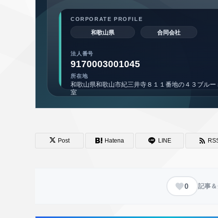
Post
Hatena
LINE
RS
0
記事＆