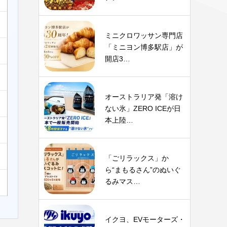
ミニクロワッサン専門店
「ミニヨン博多駅店」が
開店3…
オーストラリア発「溶け
ない氷」ZERO ICEが日
本上陸…
「ごリラックス」か
ら“まもるさん”のぬいぐ
るみマス…
イクヨ、EVモーターズ・