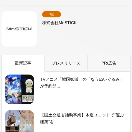
3位
株式会社Mr.STICK
最新記事
プレスリリース
PR/広告
TVアニメ「戦国妖狐」の「なうぬいぐるみ」
が予約開...
【国土交通省補助事業】木造ユニットで“運ぶ
建築”を...