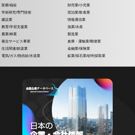
医療/福祉
卸売業/小売業
学術研究/専門技術
宿泊業/飲食業
建設業
情報通信業
教育/学習支援業
漁業/水産
農業/林業
製造業
複合サービス事業
倉庫・運輸業/郵便業
生活関連/娯楽業
金融業/保険業
電気/ガス/熱供給/水道業
鉱業/採石業/砂利採取業