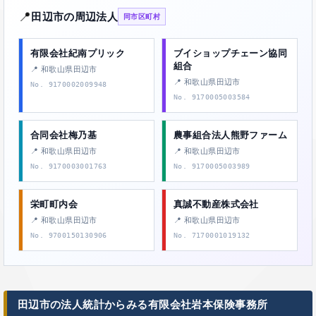
📍
田辺市の周辺法人
同市区町村
有限会社紀南プリック
ブイショップチェーン協同
組合
📍 和歌山県田辺市
📍 和歌山県田辺市
No. 9170002009948
No. 9170005003584
合同会社梅乃基
農事組合法人熊野ファーム
📍 和歌山県田辺市
📍 和歌山県田辺市
No. 9170003001763
No. 9170005003989
栄町町内会
真誠不動産株式会社
📍 和歌山県田辺市
📍 和歌山県田辺市
No. 9700150130906
No. 7170001019132
田辺市の法人統計からみる有限会社岩本保険事務所