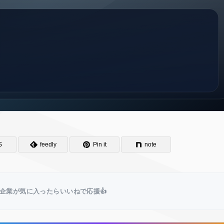
S
feedly
Pin it
note
企業が気に入ったらいいねで応援👍