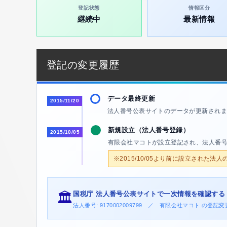
登記状態
情報区分
継続中
最新情報
登記の変更履歴
データ最終更新
2015/11/20
法人番号公表サイトのデータが更新されま
新規設立（法人番号登録）
2015/10/05
有限会社マコトが設立登記され、法人番
※2015/10/05より前に設立された法
国税庁 法人番号公表サイトで一次情報を確認する
🏛️
法人番号: 9170002009799 ／ 有限会社マコト の登