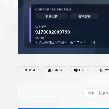
Post
Hatena
LINE
RS
0
記事＆