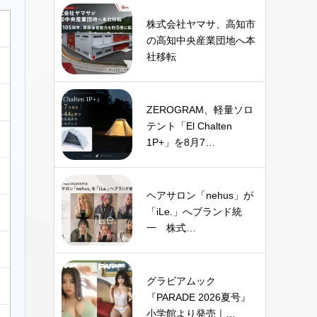
株式会社ヤマサ、高知市
の高知中央産業団地へ本
社移転
ZEROGRAM、軽量ソロ
テント「El Chalten
1P+」を8月7…
ヘアサロン「nehus」が
「iLe.」へブランド統
一 株式…
グラビアムック
『PARADE 2026夏号』
小学館より発売｜…