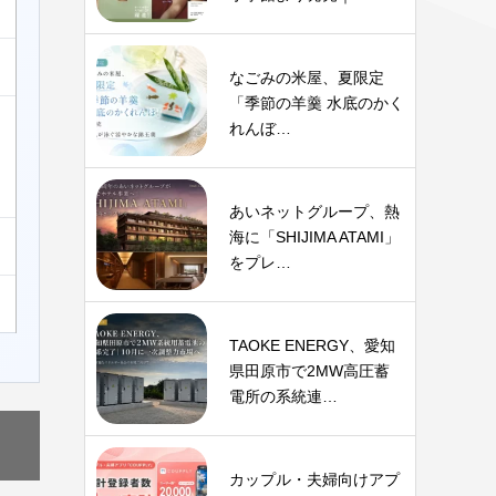
なごみの米屋、夏限定
「季節の羊羹 水底のかく
れんぼ…
あいネットグループ、熱
海に「SHIJIMA ATAMI」
をプレ…
TAOKE ENERGY、愛知
県田原市で2MW高圧蓄
電所の系統連…
カップル・夫婦向けアプ