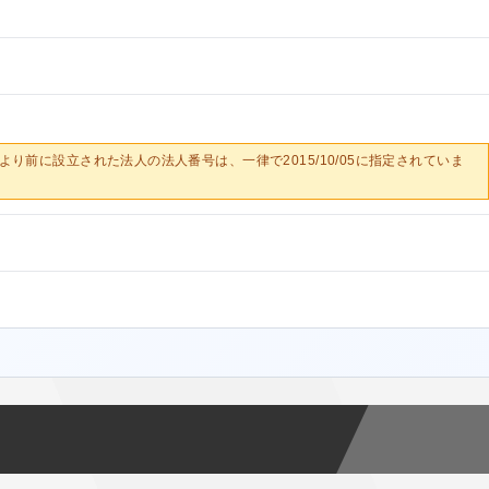
0/05より前に設立された法人の法人番号は、一律で2015/10/05に指定されていま