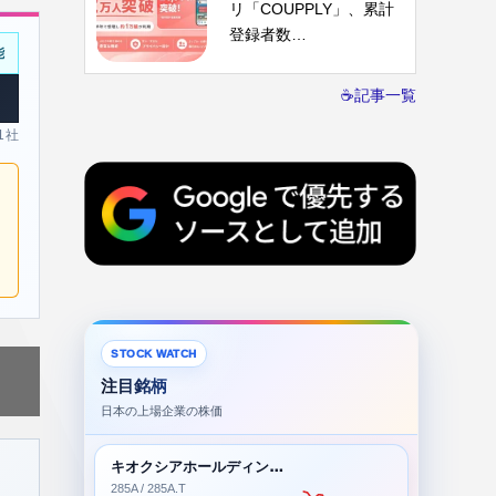
リ「COUPPLY」、累計
登録者数…
能
☕記事一覧
 1社
STOCK WATCH
注目銘柄
日本の上場企業の株価
キオクシアホールディングス株式会社
285A / 285A.T