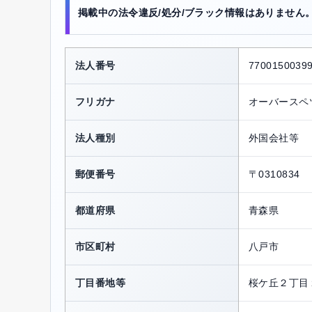
掲載中の法令違反/処分/ブラック情報はありません
法人番号
7700150039
フリガナ
オーバースペ
法人種別
外国会社等
郵便番号
〒0310834
都道府県
青森県
市区町村
八戸市
丁目番地等
桜ケ丘２丁目