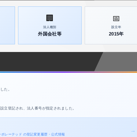
🏢
📅
法人種別
設立年
外国会社等
2015年
ました。
が設立登記され、法人番号が指定されました。
→
ンコーポレーテッド の登記変更履歴・公式情報