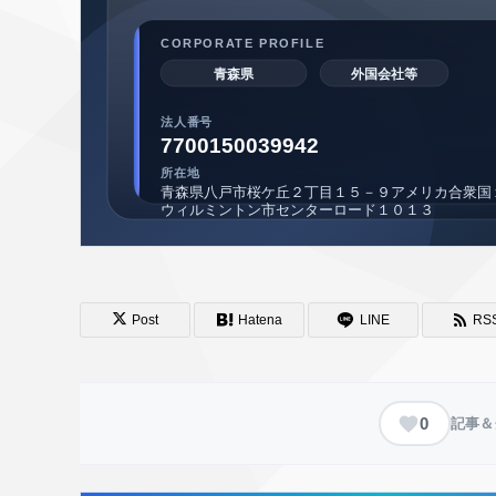
Post
Hatena
LINE
RS
0
記事＆