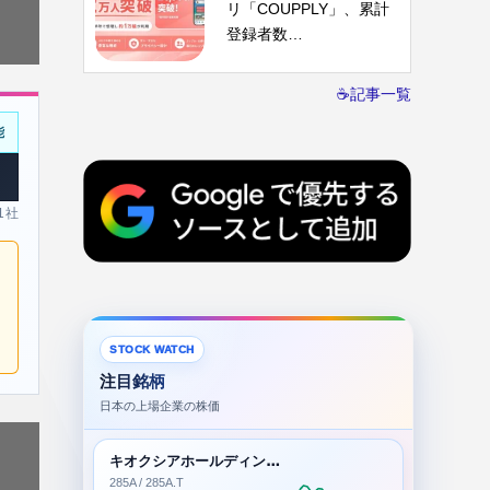
リ「COUPPLY」、累計
登録者数…
☕記事一覧
能
 1社
STOCK WATCH
注目銘柄
日本の上場企業の株価
キオクシアホールディングス株式会社
285A / 285A.T