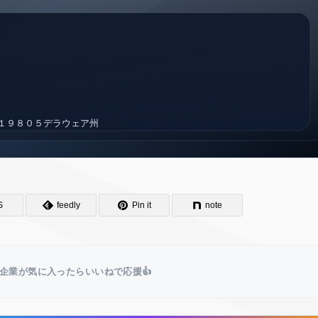
S
feedly
Pin it
note
企業が気に入ったらいいねで応援👍