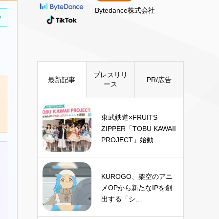
Bytedance株式会社
中
プレスリリ
最新記事
PR/広告
ース
東武鉄道×FRUITS
ZIPPER「TOBU KAWAII
PROJECT」始動…
KUROGO、架空のアニ
メOPから新たなIPを創
出する「シ…