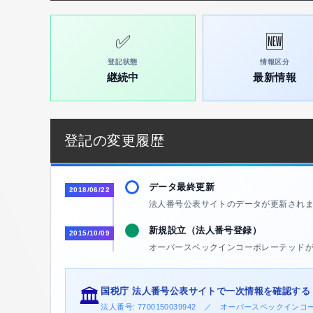
✅
🆕
登記状態
情報区分
継続中
最新情報
登記の変更履歴
データ最終更新
2018/06/22
法人番号公表サイトのデータが更新され
新規設立（法人番号登録）
2015/10/09
オーバースペックインコーポレーテッド
国税庁 法人番号公表サイトで一次情報を確認する
🏛️
法人番号: 7700150039942 ／ オーバースペックイ