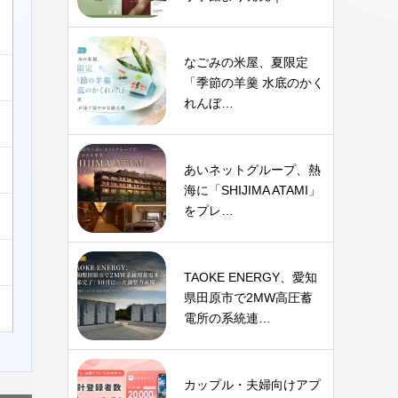
なごみの米屋、夏限定
「季節の羊羹 水底のかく
れんぼ…
あいネットグループ、熱
海に「SHIJIMA ATAMI」
をプレ…
TAOKE ENERGY、愛知
県田原市で2MW高圧蓄
電所の系統連…
カップル・夫婦向けアプ