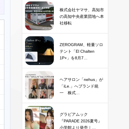
株式会社ヤマサ、高知市
の高知中央産業団地へ本
社移転
ZEROGRAM、軽量ソロ
テント「El Chalten
1P+」を8月7…
ヘアサロン「nehus」が
「iLe.」へブランド統
一 株式…
グラビアムック
『PARADE 2026夏号』
小学館より発売｜…