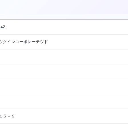
。
942
ツクインコーポレーテツド
１５－９