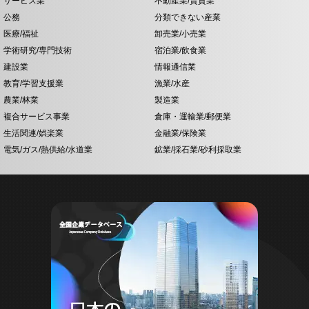
サービス業
不動産業/賃貸業
公務
分類できない産業
医療/福祉
卸売業/小売業
学術研究/専門技術
宿泊業/飲食業
建設業
情報通信業
教育/学習支援業
漁業/水産
農業/林業
製造業
複合サービス事業
倉庫・運輸業/郵便業
生活関連/娯楽業
金融業/保険業
電気/ガス/熱供給/水道業
鉱業/採石業/砂利採取業