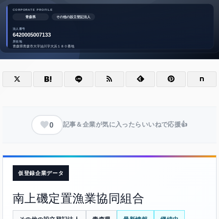
0
記事＆企業が気に入ったらいいねで応援👍
仮登録企業データ
南上磯定置漁業協同組合