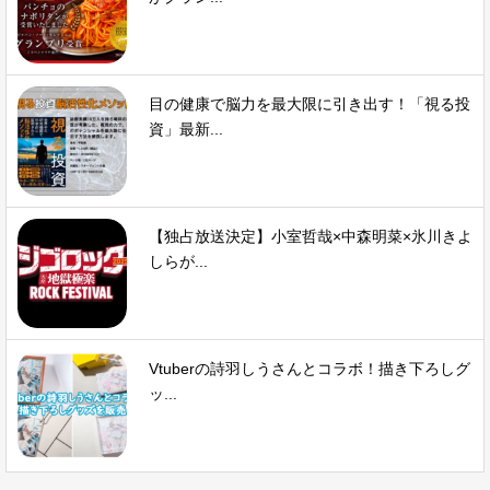
目の健康で脳力を最大限に引き出す！「視る投
資」最新...
【独占放送決定】小室哲哉×中森明菜×氷川きよ
しらが...
Vtuberの詩羽しうさんとコラボ！描き下ろしグ
ッ...