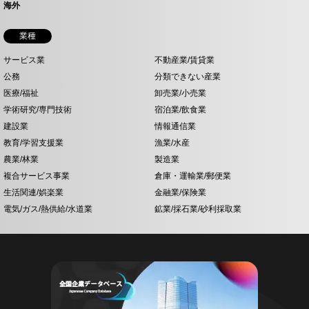
海外
業種
サービス業
不動産業/賃貸業
公務
分類できない産業
医療/福祉
卸売業/小売業
学術研究/専門技術
宿泊業/飲食業
建設業
情報通信業
教育/学習支援業
漁業/水産
農業/林業
製造業
複合サービス事業
倉庫・運輸業/郵便業
生活関連/娯楽業
金融業/保険業
電気/ガス/熱供給/水道業
鉱業/採石業/砂利採取業