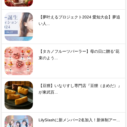
【夢叶えるプロジェクト2024 愛知大会】夢追
い人...
【タカノフルーツパーラー】母の日に贈る“花
束のよう...
【豆狸】いなりすし専門店『豆狸（まめだ）』
が東武百...
LilyS/ashに新メンバー2名加入！新体制アー...