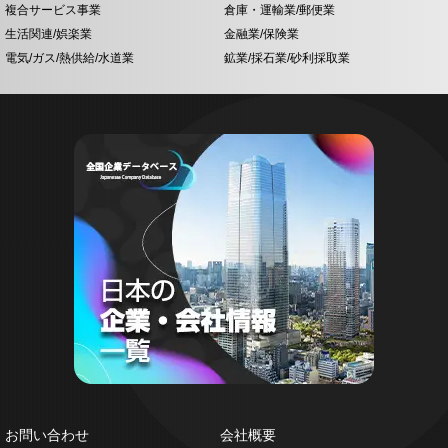
複合サービス事業
倉庫・運輸業/郵便業
生活関連/娯楽業
金融業/保険業
電気/ガス/熱供給/水道業
鉱業/採石業/砂利採取業
お問い合わせ
会社概要