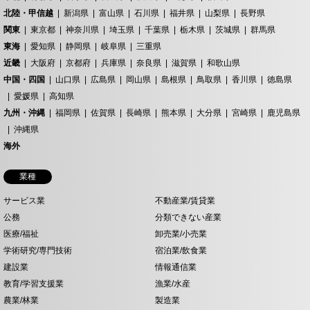
北陸・甲信越
新潟県
富山県
石川県
福井県
山梨県
長野県
関東
東京都
神奈川県
埼玉県
千葉県
栃木県
茨城県
群馬県
東海
愛知県
静岡県
岐阜県
三重県
近畿
大阪府
京都府
兵庫県
奈良県
滋賀県
和歌山県
中国・四国
山口県
広島県
岡山県
島根県
鳥取県
香川県
徳島県
愛媛県
高知県
九州・沖縄
福岡県
佐賀県
長崎県
熊本県
大分県
宮崎県
鹿児島県
沖縄県
海外
業種
サービス業
不動産業/賃貸業
公務
分類できない産業
医療/福祉
卸売業/小売業
学術研究/専門技術
宿泊業/飲食業
建設業
情報通信業
教育/学習支援業
漁業/水産
農業/林業
製造業