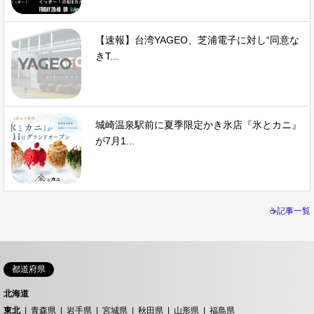
【速報】台湾YAGEO、芝浦電子に対し“同意な
きT...
城崎温泉駅前に夏季限定かき氷店『氷とカニ』
が7月1...
☕記事一覧
都道府県
北海道
東北
青森県
岩手県
宮城県
秋田県
山形県
福島県