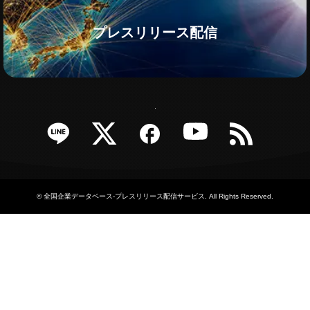
プレスリリース配信
e
Twitter
Facebook
YouTube
RSS
©
全国企業データベース-プレスリリース配信サービス
. All Rights Reserved.