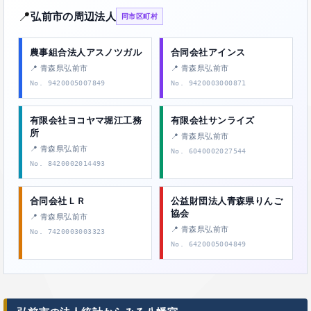
📍
弘前市の周辺法人
同市区町村
農事組合法人アスノツガル
合同会社アインス
📍 青森県弘前市
📍 青森県弘前市
No. 9420005007849
No. 9420003000871
有限会社ヨコヤマ堀江工務
有限会社サンライズ
所
📍 青森県弘前市
📍 青森県弘前市
No. 6040002027544
No. 8420002014493
合同会社ＬＲ
公益財団法人青森県りんご
協会
📍 青森県弘前市
📍 青森県弘前市
No. 7420003003323
No. 6420005004849