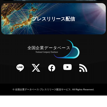
プレスリリース配信
e
Twitter
Facebook
YouTube
RSS
©
全国企業データベース-プレスリリース配信サービス
. All Rights Reserved.