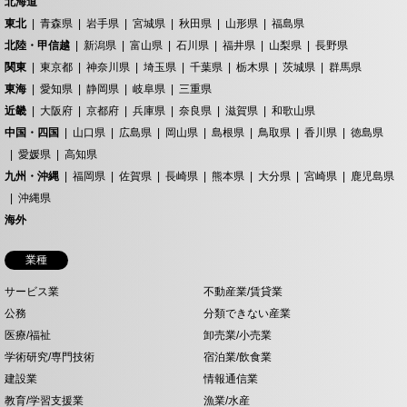
北海道
東北
青森県
岩手県
宮城県
秋田県
山形県
福島県
北陸・甲信越
新潟県
富山県
石川県
福井県
山梨県
長野県
関東
東京都
神奈川県
埼玉県
千葉県
栃木県
茨城県
群馬県
東海
愛知県
静岡県
岐阜県
三重県
近畿
大阪府
京都府
兵庫県
奈良県
滋賀県
和歌山県
中国・四国
山口県
広島県
岡山県
島根県
鳥取県
香川県
徳島県
愛媛県
高知県
九州・沖縄
福岡県
佐賀県
長崎県
熊本県
大分県
宮崎県
鹿児島県
沖縄県
海外
業種
サービス業
不動産業/賃貸業
公務
分類できない産業
医療/福祉
卸売業/小売業
学術研究/専門技術
宿泊業/飲食業
建設業
情報通信業
教育/学習支援業
漁業/水産