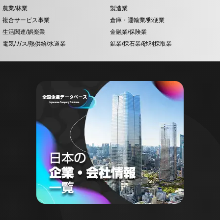
農業/林業
製造業
複合サービス事業
倉庫・運輸業/郵便業
生活関連/娯楽業
金融業/保険業
電気/ガス/熱供給/水道業
鉱業/採石業/砂利採取業