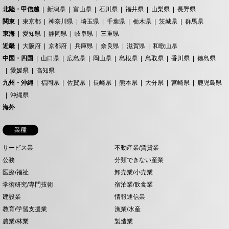
北陸・甲信越
新潟県
富山県
石川県
福井県
山梨県
長野県
関東
東京都
神奈川県
埼玉県
千葉県
栃木県
茨城県
群馬県
東海
愛知県
静岡県
岐阜県
三重県
近畿
大阪府
京都府
兵庫県
奈良県
滋賀県
和歌山県
中国・四国
山口県
広島県
岡山県
島根県
鳥取県
香川県
徳島県
愛媛県
高知県
九州・沖縄
福岡県
佐賀県
長崎県
熊本県
大分県
宮崎県
鹿児島県
沖縄県
海外
業種
サービス業
不動産業/賃貸業
公務
分類できない産業
医療/福祉
卸売業/小売業
学術研究/専門技術
宿泊業/飲食業
建設業
情報通信業
教育/学習支援業
漁業/水産
農業/林業
製造業