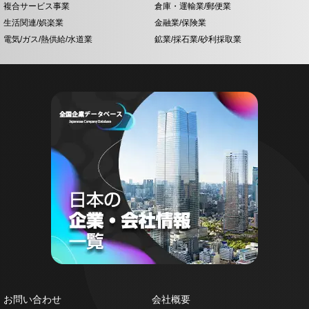
複合サービス事業
倉庫・運輸業/郵便業
生活関連/娯楽業
金融業/保険業
電気/ガス/熱供給/水道業
鉱業/採石業/砂利採取業
お問い合わせ
会社概要