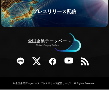
プレスリリース配信
e
Twitter
Facebook
YouTube
RSS
©
全国企業データベース-プレスリリース配信サービス
. All Rights Reserved.