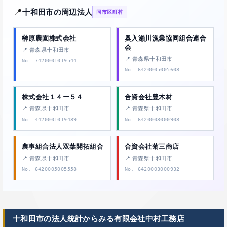
📍
十和田市の周辺法人
同市区町村
榊原農園株式会社
奥入瀨川漁業協同組合連合
会
📍 青森県十和田市
📍 青森県十和田市
No. 7420001019544
No. 6420005005608
株式会社１４ー５４
合資会社豊木材
📍 青森県十和田市
📍 青森県十和田市
No. 4420001019489
No. 6420003000908
農事組合法人双葉開拓組合
合資会社菊三商店
📍 青森県十和田市
📍 青森県十和田市
No. 6420005005558
No. 6420003000932
十和田市の法人統計からみる有限会社中村工務店