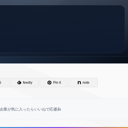
S
feedly
Pin it
note
企業が気に入ったらいいねで応援👍