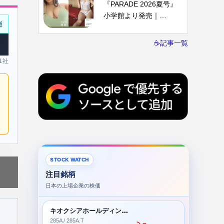
『PARADE 2026夏号』
小学館より発売｜…
能
☕記事一覧
 1社
STOCK WATCH
注目銘柄
日本の上場企業の株価
キオクシアホールディングス株式会社
285A / 285A.T