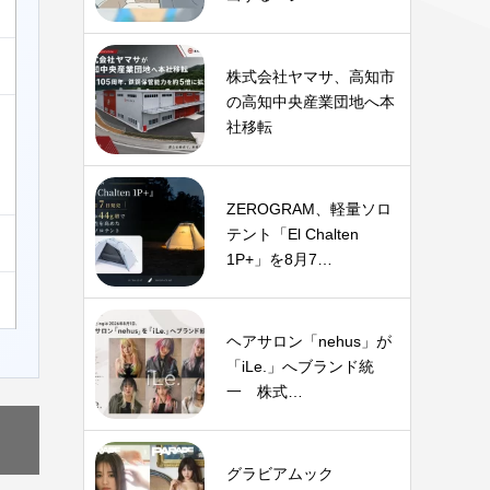
株式会社ヤマサ、高知市
の高知中央産業団地へ本
社移転
ZEROGRAM、軽量ソロ
テント「El Chalten
1P+」を8月7…
ヘアサロン「nehus」が
「iLe.」へブランド統
一 株式…
グラビアムック