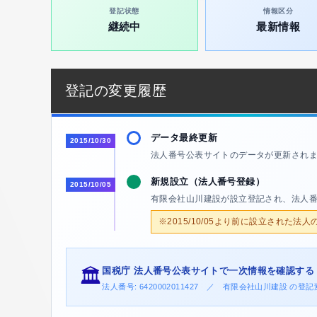
登記状態
情報区分
継続中
最新情報
登記の変更履歴
データ最終更新
2015/10/30
法人番号公表サイトのデータが更新され
新規設立（法人番号登録）
2015/10/05
有限会社山川建設が設立登記され、法人
※2015/10/05より前に設立された法
国税庁 法人番号公表サイトで一次情報を確認する
🏛️
法人番号: 6420002011427 ／ 有限会社山川建設 の