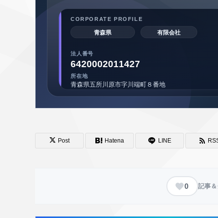
Post
Hatena
LINE
RS
0
記事＆