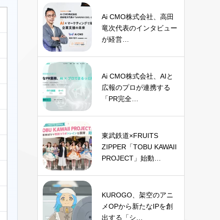
Ai CMO株式会社、高田
竜次代表のインタビュー
が経営…
Ai CMO株式会社、AIと
広報のプロが連携する
「PR完全…
東武鉄道×FRUITS
ZIPPER「TOBU KAWAII
PROJECT」始動…
KUROGO、架空のアニ
メOPから新たなIPを創
出する「シ…