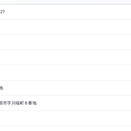
427
地
原市字川端町８番地