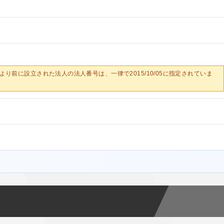
0/05より前に設立された法人の法人番号は、一律で2015/10/05に指定されていま