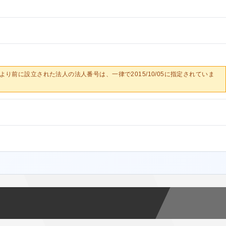
0/05より前に設立された法人の法人番号は、一律で2015/10/05に指定されていま