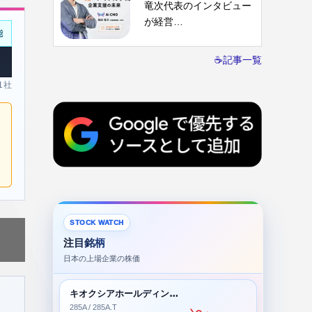
竜次代表のインタビュー
が経営…
能
☕記事一覧
 1社
STOCK WATCH
注目銘柄
日本の上場企業の株価
キオクシアホールディングス株式会社
285A / 285A.T