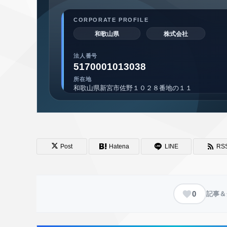
Post
Hatena
LINE
RS
0
記事＆