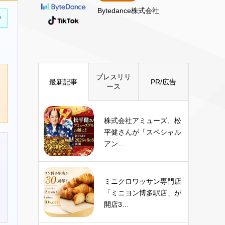
Bytedance株式会社
中
プレスリリ
最新記事
PR/広告
ース
株式会社アミューズ、松
平健さんが「スペシャル
アン…
ミニクロワッサン専門店
「ミニヨン博多駅店」が
開店3…