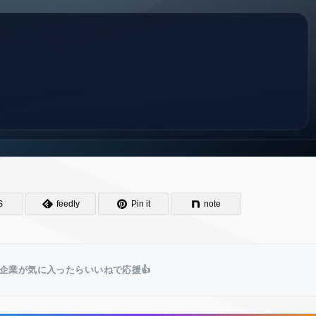
S
feedly
Pin it
note
企業が気に入ったらいいねで応援👍