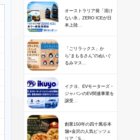
オーストラリア発「溶け
ない氷」ZERO ICEが日
本上陸…
「ごリラックス」か
ら“まもるさん”のぬいぐ
るみマス…
イクヨ、EVモーターズ・
ジャパンのEV関連事業を
譲受…
創業150年の四十萬谷本
舗×金沢の人気ピッツェ
リア「S…