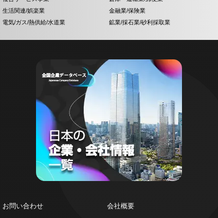
生活関連/娯楽業
金融業/保険業
電気/ガス/熱供給/水道業
鉱業/採石業/砂利採取業
お問い合わせ
会社概要