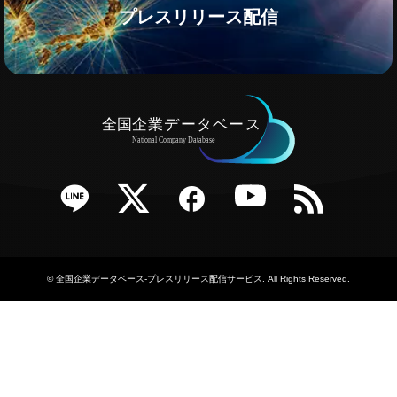
プレスリリース配信
e
Twitter
Facebook
YouTube
RSS
©
全国企業データベース-プレスリリース配信サービス
. All Rights Reserved.