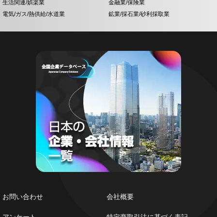
生活関連/娯楽業
金融業/保険業
電気/ガス/熱供給/水道業
鉱業/採石業/砂利採取業
お問い合わせ
会社概要