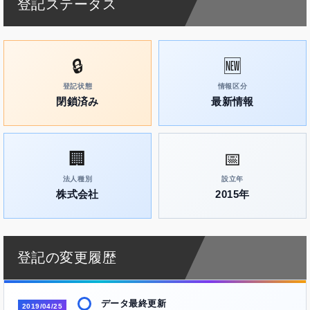
登記ステータス
🔒
🆕
登記状態
情報区分
閉鎖済み
最新情報
🏢
📅
法人種別
設立年
株式会社
2015年
登記の変更履歴
データ最終更新
2019/04/25