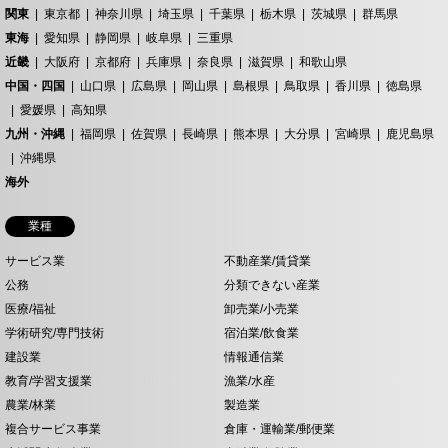
関東
東京都
神奈川県
埼玉県
千葉県
栃木県
茨城県
群馬県
東海
愛知県
静岡県
岐阜県
三重県
近畿
大阪府
京都府
兵庫県
奈良県
滋賀県
和歌山県
中国・四国
山口県
広島県
岡山県
島根県
鳥取県
香川県
徳島県
愛媛県
高知県
九州・沖縄
福岡県
佐賀県
長崎県
熊本県
大分県
宮崎県
鹿児島県
沖縄県
海外
業種
サービス業
不動産業/賃貸業
公務
分類できない産業
医療/福祉
卸売業/小売業
学術研究/専門技術
宿泊業/飲食業
建設業
情報通信業
教育/学習支援業
漁業/水産
農業/林業
製造業
複合サービス事業
倉庫・運輸業/郵便業