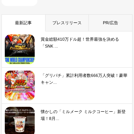
最新記事
プレスリリース
PR/広告
賞金総額410万ドル超！世界最強を決める
「SNK ...
「グリパチ」累計利用者数666万人突破！豪華
キャン...
懐かしの「ミルメーク ミルクコーヒー」新登
場！8月...