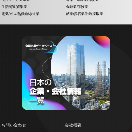
生活関連/娯楽業
金融業/保険業
電気/ガス/熱供給/水道業
鉱業/採石業/砂利採取業
お問い合わせ
会社概要