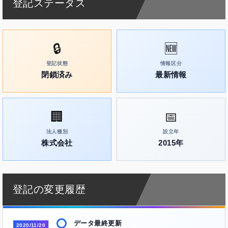
登記ステータス
🔒
🆕
登記状態
情報区分
閉鎖済み
最新情報
🏢
📅
法人種別
設立年
株式会社
2015年
登記の変更履歴
データ最終更新
2020/11/20