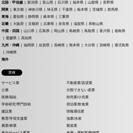
北陸・甲信越
新潟県
富山県
石川県
福井県
山梨県
長野県
関東
東京都
神奈川県
埼玉県
千葉県
栃木県
茨城県
群馬県
東海
愛知県
静岡県
岐阜県
三重県
近畿
大阪府
京都府
兵庫県
奈良県
滋賀県
和歌山県
中国・四国
山口県
広島県
岡山県
島根県
鳥取県
香川県
徳島県
愛媛県
高知県
九州・沖縄
福岡県
佐賀県
長崎県
熊本県
大分県
宮崎県
鹿児島県
沖縄県
海外
業種
サービス業
不動産業/賃貸業
公務
分類できない産業
医療/福祉
卸売業/小売業
学術研究/専門技術
宿泊業/飲食業
建設業
情報通信業
教育/学習支援業
漁業/水産
農業/林業
製造業
複合サービス事業
倉庫・運輸業/郵便業