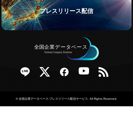
プレスリリース配信
e
Twitter
Facebook
YouTube
RSS
©
全国企業データベース-プレスリリース配信サービス
. All Rights Reserved.