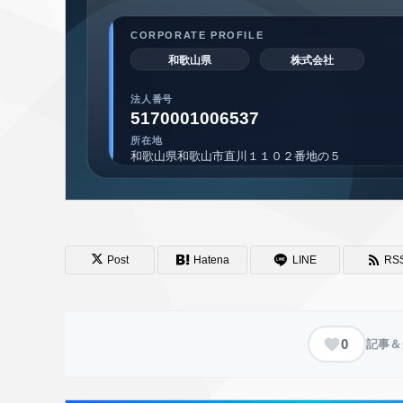
Post
Hatena
LINE
RS
0
記事＆