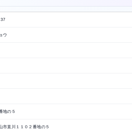
537
ョウ
番地の５
山市直川１１０２番地の５