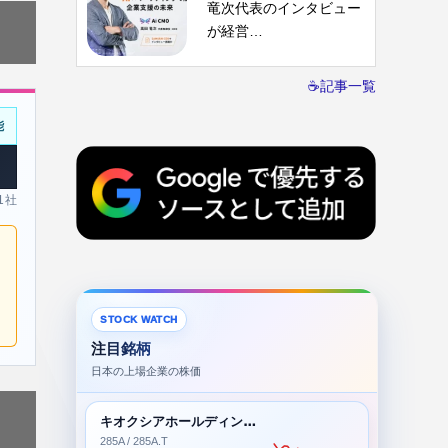
竜次代表のインタビュー
が経営…
☕記事一覧
能
 1社
STOCK WATCH
注目銘柄
日本の上場企業の株価
キオクシアホールディングス株式会社
285A / 285A.T