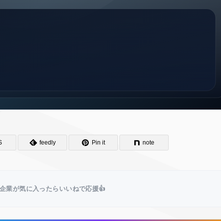
S
feedly
Pin it
note
企業が気に入ったらいいねで応援👍