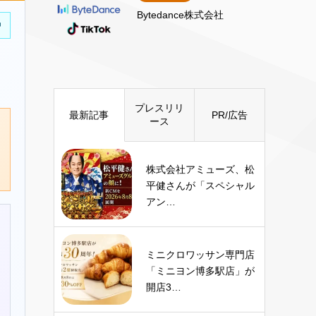
Bytedance株式会社
中
プレスリリ
最新記事
PR/広告
ース
株式会社アミューズ、松
平健さんが「スペシャル
アン…
ミニクロワッサン専門店
「ミニヨン博多駅店」が
開店3…