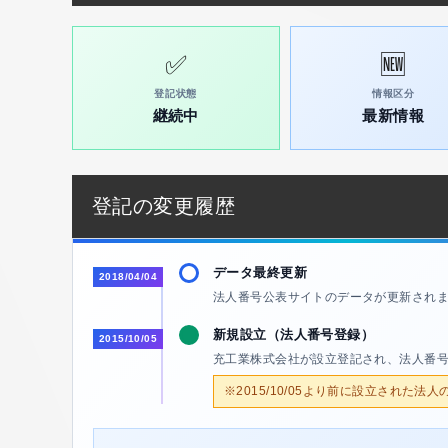
✅
🆕
登記状態
情報区分
継続中
最新情報
登記の変更履歴
データ最終更新
2018/04/04
法人番号公表サイトのデータが更新され
新規設立（法人番号登録）
2015/10/05
充工業株式会社が設立登記され、法人番
※2015/10/05より前に設立された法