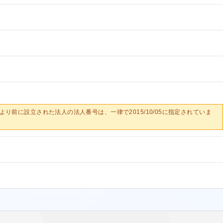
0/05より前に設立された法人の法人番号は、一律で2015/10/05に指定されていま