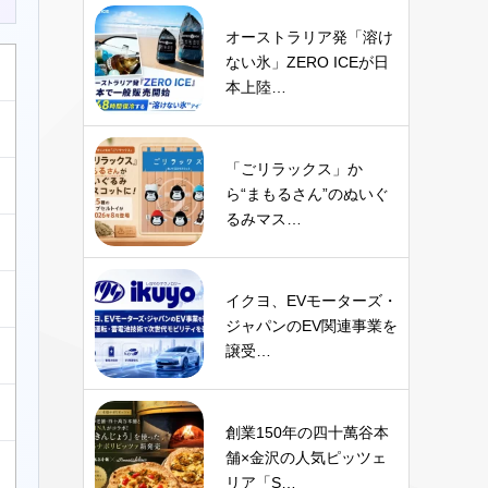
オーストラリア発「溶け
ない氷」ZERO ICEが日
本上陸…
「ごリラックス」か
ら“まもるさん”のぬいぐ
るみマス…
イクヨ、EVモーターズ・
ジャパンのEV関連事業を
譲受…
創業150年の四十萬谷本
舗×金沢の人気ピッツェ
リア「S…