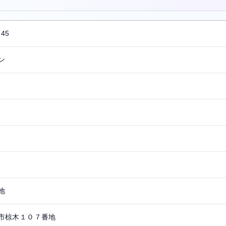
745
ン
地
市椋木１０７番地