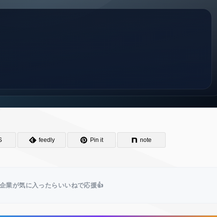
S
feedly
Pin it
note
企業が気に入ったらいいねで応援👍