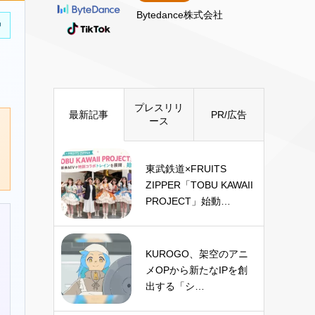
Bytedance株式会社
中
プレスリリ
最新記事
PR/広告
ース
東武鉄道×FRUITS
ZIPPER「TOBU KAWAII
PROJECT」始動…
KUROGO、架空のアニ
メOPから新たなIPを創
出する「シ…