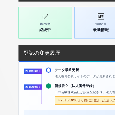
✅
🆕
登記状態
情報区分
継続中
最新情報
登記の変更履歴
データ最終更新
2019/06/13
法人番号公表サイトのデータが更新され
新規設立（法人番号登録）
2015/10/05
田中合繊株式会社が設立登記され、法人
※2015/10/05より前に設立された法