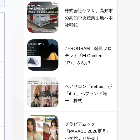
株式会社ヤマサ、高知市
の高知中央産業団地へ本
社移転
ZEROGRAM、軽量ソロ
テント「El Chalten
1P+」を8月7…
ヘアサロン「nehus」が
「iLe.」へブランド統
一 株式…
グラビアムック
『PARADE 2026夏号』
小学館より発売｜…