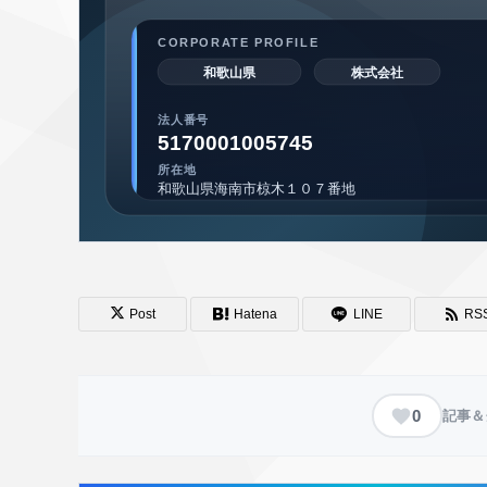
Post
Hatena
LINE
RS
0
記事＆