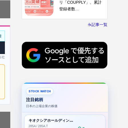
リ「COUPPLY」、累計
登録者数…
☕記事一覧
能
 1社
STOCK WATCH
注目銘柄
日本の上場企業の株価
キオクシアホールディングス株式会社
285A / 285A.T