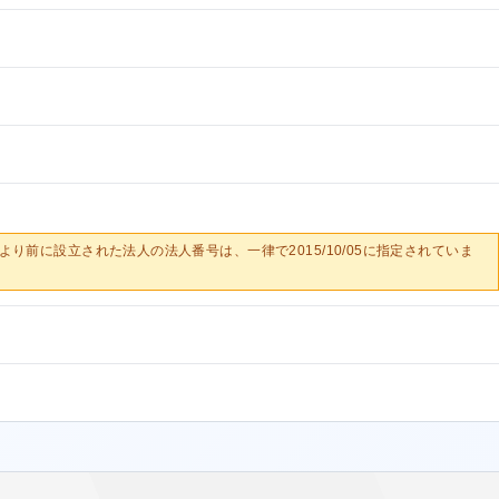
0/05より前に設立された法人の法人番号は、一律で2015/10/05に指定されていま