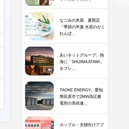
なごみの米屋、夏限定
「季節の羊羹 水底のかく
れんぼ…
あいネットグループ、熱
海に「SHIJIMA ATAMI」
をプレ…
TAOKE ENERGY、愛知
県田原市で2MW高圧蓄
電所の系統連…
カップル・夫婦向けアプ