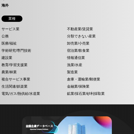
海外
業種
サービス業
不動産業/賃貸業
公務
分類できない産業
医療/福祉
卸売業/小売業
学術研究/専門技術
宿泊業/飲食業
建設業
情報通信業
教育/学習支援業
漁業/水産
農業/林業
製造業
複合サービス事業
倉庫・運輸業/郵便業
生活関連/娯楽業
金融業/保険業
電気/ガス/熱供給/水道業
鉱業/採石業/砂利採取業