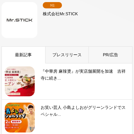
3位
株式会社Mr.STICK
最新記事
プレスリリース
PR/広告
『中華房 麻辣燙』が実店舗展開を加速 吉祥
寺に続き...
お笑い芸人 小島よしおがグリーンランドでス
ペシャル...