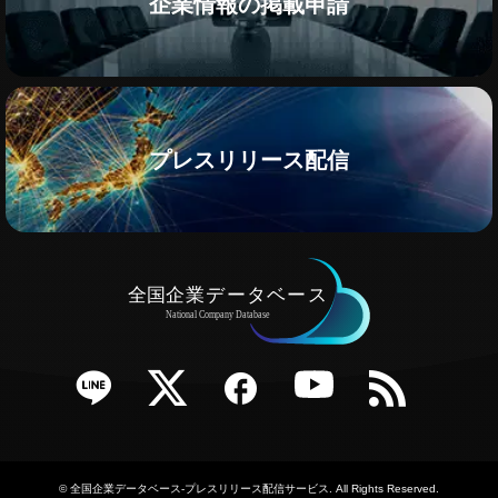
企業情報の掲載申請
プレスリリース配信
e
Twitter
Facebook
YouTube
RSS
©
全国企業データベース-プレスリリース配信サービス
. All Rights Reserved.