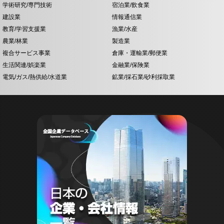
学術研究/専門技術
宿泊業/飲食業
建設業
情報通信業
教育/学習支援業
漁業/水産
農業/林業
製造業
複合サービス事業
倉庫・運輸業/郵便業
生活関連/娯楽業
金融業/保険業
電気/ガス/熱供給/水道業
鉱業/採石業/砂利採取業