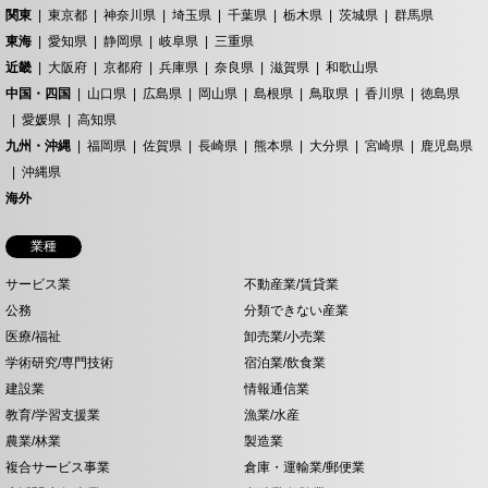
関東
東京都
神奈川県
埼玉県
千葉県
栃木県
茨城県
群馬県
東海
愛知県
静岡県
岐阜県
三重県
近畿
大阪府
京都府
兵庫県
奈良県
滋賀県
和歌山県
中国・四国
山口県
広島県
岡山県
島根県
鳥取県
香川県
徳島県
愛媛県
高知県
九州・沖縄
福岡県
佐賀県
長崎県
熊本県
大分県
宮崎県
鹿児島県
沖縄県
海外
業種
サービス業
不動産業/賃貸業
公務
分類できない産業
医療/福祉
卸売業/小売業
学術研究/専門技術
宿泊業/飲食業
建設業
情報通信業
教育/学習支援業
漁業/水産
農業/林業
製造業
複合サービス事業
倉庫・運輸業/郵便業