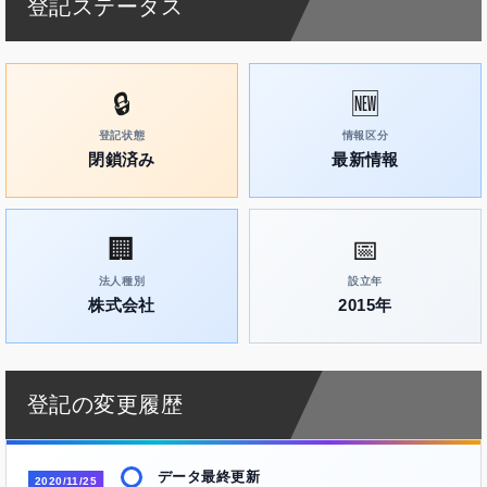
登記ステータス
🔒
🆕
登記状態
情報区分
閉鎖済み
最新情報
🏢
📅
法人種別
設立年
株式会社
2015年
登記の変更履歴
データ最終更新
2020/11/25