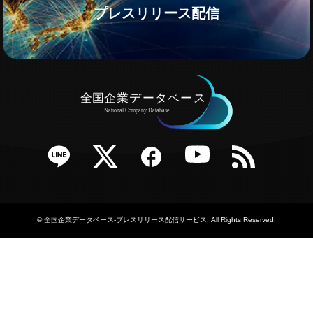
プレスリリース配信
e
Twitter
Facebook
YouTube
RSS
©
全国企業データベース-プレスリリース配信サービス
. All Rights Reserved.