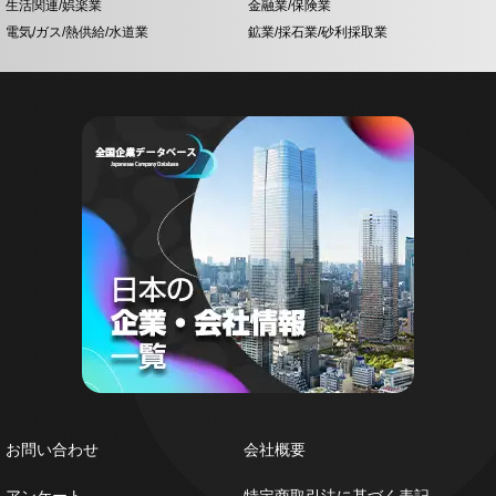
生活関連/娯楽業
金融業/保険業
電気/ガス/熱供給/水道業
鉱業/採石業/砂利採取業
お問い合わせ
会社概要