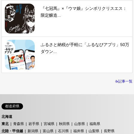
『七冠馬』×『ウマ娘』シンボリクリスエス：
限定醸造...
ふるさと納税が手軽に「ふるなびアプリ」50万
ダウン...
☕記事一覧
都道府県
北海道
東北
青森県
岩手県
宮城県
秋田県
山形県
福島県
北陸・甲信越
新潟県
富山県
石川県
福井県
山梨県
長野県