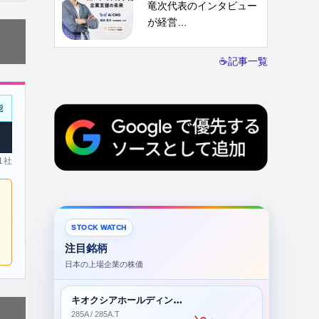
竜次代表のインタビュー
が経営…
☕記事一覧
能
 1社
STOCK WATCH
注目銘柄
日本の上場企業の株価
キオクシアホールディングス株式会社
285A / 285A.T