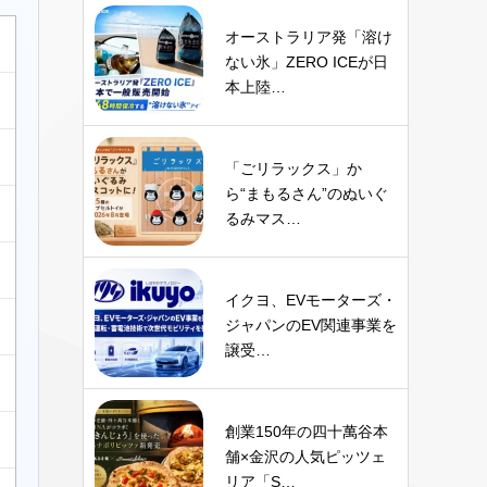
オーストラリア発「溶け
ない氷」ZERO ICEが日
本上陸…
「ごリラックス」か
ら“まもるさん”のぬいぐ
るみマス…
イクヨ、EVモーターズ・
ジャパンのEV関連事業を
譲受…
創業150年の四十萬谷本
舗×金沢の人気ピッツェ
リア「S…