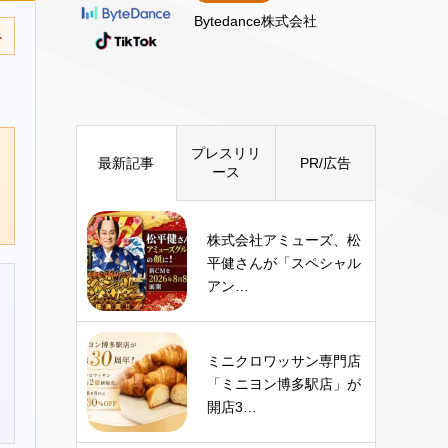
Bytedance株式会社
み
プレスリリ
最新記事
PR/広告
ース
株式会社アミューズ、松
平健さんが「スペシャル
アン…
ミニクロワッサン専門店
「ミニヨン博多駅店」が
開店3…