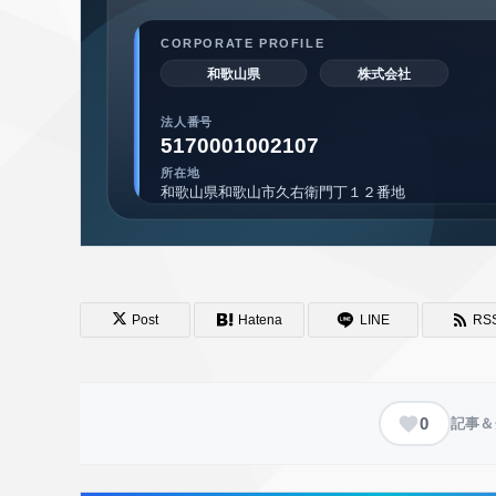
Post
Hatena
LINE
RS
0
記事＆