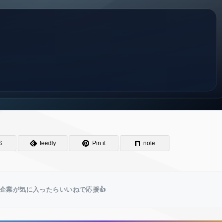
S
feedly
Pin it
note
企業が気に入ったらいいねで応援👍