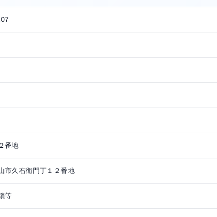
107
２番地
山市久右衛門丁１２番地
鎖等