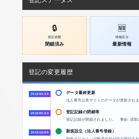
登記ステータス
🔒
🆕
登記状態
情報区分
閉鎖済み
最新情報
登記の変更履歴
データ最終更新
2016/01/15
法人番号公表サイトのデータが更新され
登記記録の閉鎖等
2016/01/14
登記記録が閉鎖されました。 事由: 清算
新規設立（法人番号登録）
2015/10/05
中央クリーニング株式会社が設立登記さ