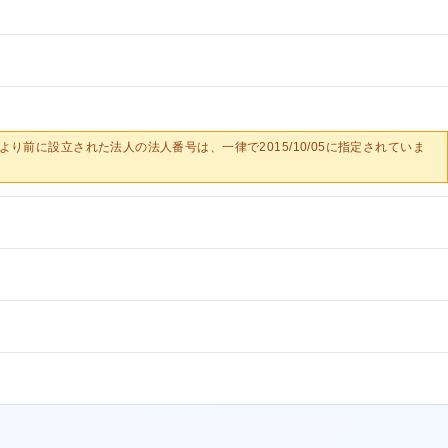
0/05より前に設立された法人の法人番号は、一律で2015/10/05に指定されていま